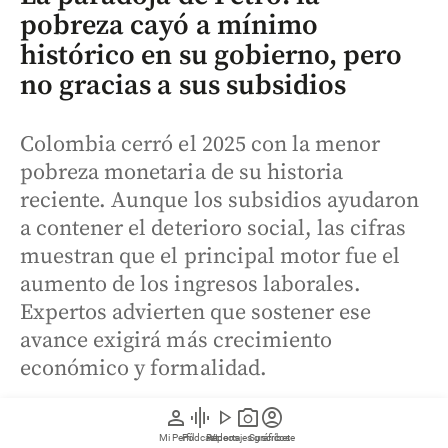
pobreza cayó a mínimo
histórico en su gobierno, pero
no gracias a sus subsidios
Colombia cerró el 2025 con la menor
pobreza monetaria de su historia
reciente. Aunque los subsidios ayudaron
a contener el deterioro social, las cifras
muestran que el principal motor fue el
aumento de los ingresos laborales.
Expertos advierten que sostener ese
avance exigirá más crecimiento
económico y formalidad.
person
graphic_eq
play_arrow
photo_camera
account_circle
Mi Perfil
Pódcast
Reportajes gráficos
Videos
Suscríbete