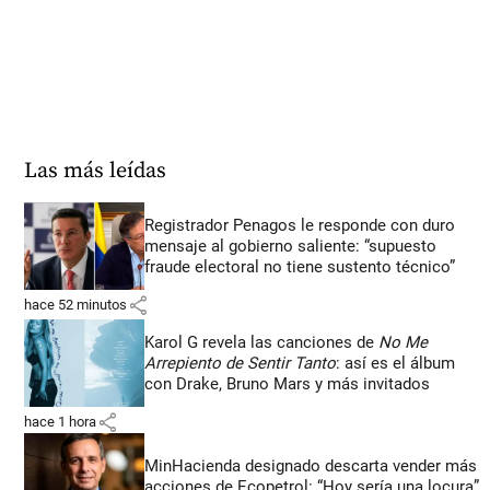
Las más leídas
Registrador Penagos le responde con duro
mensaje al gobierno saliente: “supuesto
fraude electoral no tiene sustento técnico”
share
hace 52 minutos
Karol G revela las canciones de
No Me
Arrepiento de Sentir Tanto
: así es el álbum
con Drake, Bruno Mars y más invitados
share
hace 1 hora
MinHacienda designado descarta vender más
acciones de Ecopetrol: “Hoy sería una locura”