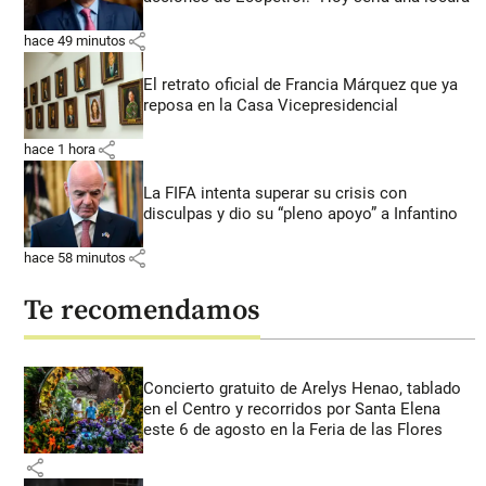
share
hace 49 minutos
El retrato oficial de Francia Márquez que ya
reposa en la Casa Vicepresidencial
share
hace 1 hora
La FIFA intenta superar su crisis con
disculpas y dio su “pleno apoyo” a Infantino
share
hace 58 minutos
Te recomendamos
Concierto gratuito de Arelys Henao, tablado
en el Centro y recorridos por Santa Elena
este 6 de agosto en la Feria de las Flores
share