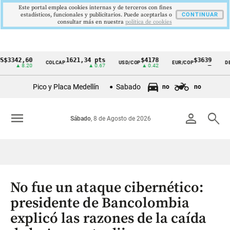
Este portal emplea cookies internas y de terceros con fines
estadísticos, funcionales y publicitarios. Puede aceptarlas o
CONTINUAR
consultar más en nuestra
politica de cookies
42,60
1621,34 pts
$4178
$3639
COLCAP
USD/COP
EUR/COP
DESEMP
Cintillo
▲ 8.20
▲ 0.67
▲ 0.42
—
de
Pico y Placa Medellín
Sabado
no
no
indicadores
económicos
menu
person
search
Sábado
, 8 de Agosto de 2026
Colombia
No fue un ataque cibernético:
presidente de Bancolombia
explicó las razones de la caída