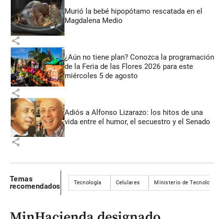
Murió la bebé hipopótamo rescatada en el
Magdalena Medio
share
¿Aún no tiene plan? Conozca la programación
de la Feria de las Flores 2026 para este
miércoles 5 de agosto
share
Adiós a Alfonso Lizarazo: los hitos de una
vida entre el humor, el secuestro y el Senado
share
Temas
Tecnología
Celulares
Ministerio de Tecnología
recomendados
MinHacienda designado