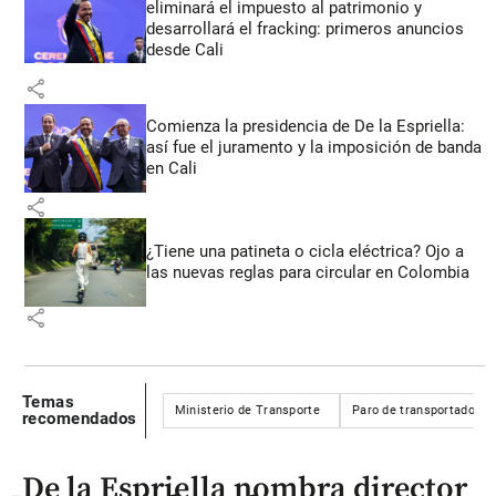
eliminará el impuesto al patrimonio y
desarrollará el fracking: primeros anuncios
desde Cali
share
Comienza la presidencia de De la Espriella:
así fue el juramento y la imposición de banda
en Cali
share
¿Tiene una patineta o cicla eléctrica? Ojo a
las nuevas reglas para circular en Colombia
share
Temas
Ministerio de Transporte
Paro de transportadores
recomendados
De la Espriella nombra director