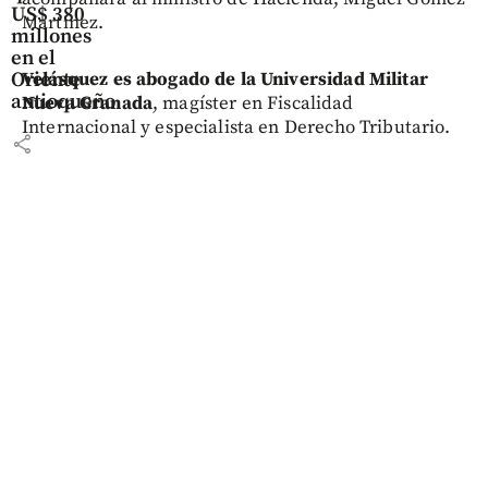
US$ 380
Martínez.
millones
en el
Oriente
Velásquez es abogado de la Universidad Militar
antioqueño
Nueva Granada
, magíster en Fiscalidad
Internacional y especialista en Derecho Tributario.
share