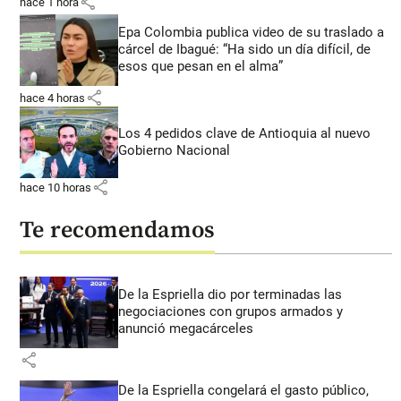
share
hace 1 hora
Epa Colombia publica video de su traslado a
cárcel de Ibagué: “Ha sido un día difícil, de
esos que pesan en el alma”
share
hace 4 horas
Los 4 pedidos clave de Antioquia al nuevo
Gobierno Nacional
share
hace 10 horas
Te recomendamos
De la Espriella dio por terminadas las
negociaciones con grupos armados y
anunció megacárceles
share
De la Espriella congelará el gasto público,