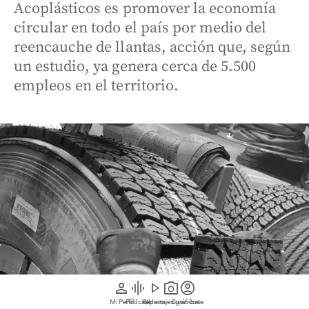
Acoplásticos es promover la economía
circular en todo el país por medio del
reencauche de llantas, acción que, según
un estudio, ya genera cerca de 5.500
empleos en el territorio.
person
graphic_eq
play_arrow
photo_camera
account_circle
Mi Perfil
Pódcast
Reportajes gráficos
Videos
Suscríbete