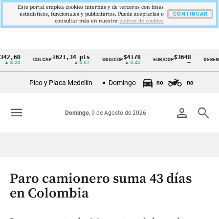
Este portal emplea cookies internas y de terceros con fines
estadísticos, funcionales y publicitarios. Puede aceptarlas o
CONTINUAR
consultar más en nuestra
politica de cookies
60
1621,34 pts
$4178
$3648
COLCAP
USD/COP
EUR/COP
DESEMPLEO
Cintillo
20
▲ 0.67
▲ 0.42
—
de
Pico y Placa Medellín
Domingo
no
no
indicadores
económicos
menu
person
search
Domingo
, 9 de Agosto de 2026
Colombia
Paro camionero suma 43 días
en Colombia