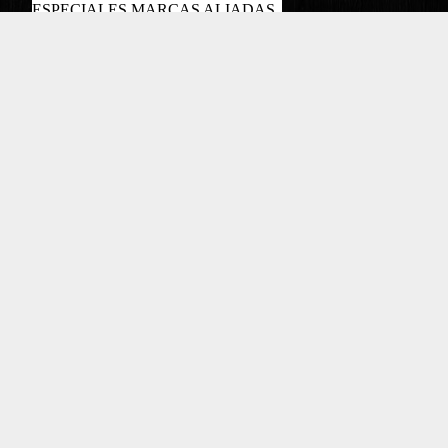
ESPECIALES MARCAS ALIADAS
PODCAST
Copyright EL COLOMBIANO ©2022
Powered by