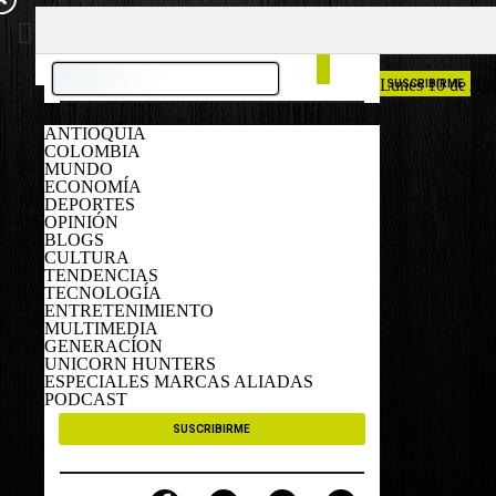
COLOMBIA
ESPAÑA
Lunes 10 de Ag
SUSCRIBIRME
ANTIOQUIA
COLOMBIA
MUNDO
ECONOMÍA
DEPORTES
OPINIÓN
BLOGS
CULTURA
TENDENCIAS
TECNOLOGÍA
ENTRETENIMIENTO
MULTIMEDIA
GENERACÍON
UNICORN HUNTERS
ESPECIALES MARCAS ALIADAS
PODCAST
SUSCRIBIRME