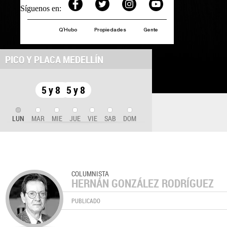
Síguenos en:
Q´Hubo
Propiedades
Gente
PICO Y PLACA MEDELLÍN
5 y 8
5 y 8
LUN
MAR
MIE
JUE
VIE
SAB
DOM
COLUMNISTA
HERNÁN GONZÁLEZ RODRÍGUEZ
PUBLICADO