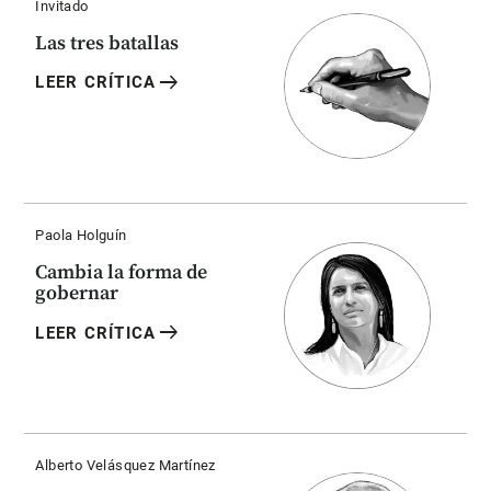
Invitado
Las tres batallas
arrow_right_alt
LEER CRÍTICA
Paola Holguín
Cambia la forma de
gobernar
arrow_right_alt
LEER CRÍTICA
Alberto Velásquez Martínez