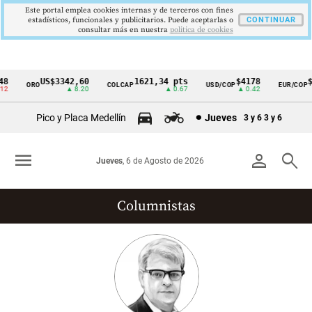
Este portal emplea cookies internas y de terceros con fines
estadísticos, funcionales y publicitarios. Puede aceptarlas o
CONTINUAR
consultar más en nuestra
politica de cookies
US$3342,60
1621,34 pts
$4178
$3
ORO
COLCAP
USD/COP
EUR/COP
Cintillo
▲ 8.20
▲ 0.67
▲ 0.42
de
Pico y Placa Medellín
Jueves
3 y 6
3 y 6
indicadores
económicos
menu
person
search
Jueves
, 6 de Agosto de 2026
Colombia
Columnistas