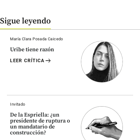
Sigue leyendo
María Clara Posada Caicedo
Uribe tiene razón
arrow_right_alt
LEER CRÍTICA
Invitado
De la Espriella: ¿un
presidente de ruptura o
un mandatario de
construcción?