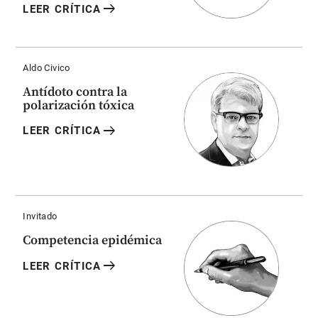
arrow_right_alt
LEER CRÍTICA
Aldo Civico
Antídoto contra la
polarización tóxica
arrow_right_alt
LEER CRÍTICA
Invitado
Competencia epidémica
arrow_right_alt
LEER CRÍTICA