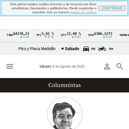
Este portal emplea cookies internas y de terceros con fines
estadísticos, funcionales y publicitarios. Puede aceptarlas o
CONTINUAR
consultar más en nuestra
politica de cookies
$4178,23
5,81 %
12,48 %
$386,1273
$
TRM
IPC
DTF
UVR
SMMLV
Cintillo
▲ 0.42
▼ 0.12
▲ 0.05
▲ 0.03
de
Pico y Placa Medellín
Sabado
no
no
indicadores
económicos
menu
person
search
Sábado
, 8 de Agosto de 2026
Colombia
Columnistas