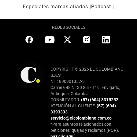
Especiales marcas aliadas
Pódcast
REDES SOCIALES
COPYRIGHT © 2026 EL COLOMBIANO
S.A.S
NIT: 890901352-3
Carrera 48 N° 30 Sur - 119, Envigado,
Antioquia, Colombia.
CONMUTADOR:
(57) (604) 3315252
ATENCIÓN AL CLIENTE:
(57) (604)
3393333
servicio@elcolombiano.com.co
*Para asuntos relacionados con
peticiones, quejas y reclamos (PQR),
haz clic aquí