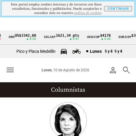
Este portal emplea cookies internas y de terceros con fines
estadísticos, funcionales y publicitarios. Puede aceptarlas o
CONTINUAR
consultar más en nuestra
politica de cookies
US$3342,60
1621,34 pts
$4178
$364
ORO
COLCAP
USD/COP
EUR/COP
Cintillo
▲ 8.20
▲ 0.67
▲ 0.42
de
Pico y Placa Medellín
Lunes
5 y 8
5 y 8
indicadores
económicos
menu
person
search
Lunes
, 10 de Agosto de 2026
Colombia
Columnistas