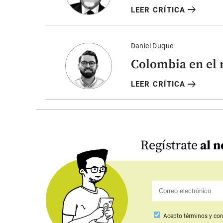
arrow_right_alt
LEER CRÍTICA
Daniel Duque
Colombia en el 
arrow_right_alt
LEER CRÍTICA
Regístrate
al n
Acepto
términos y con