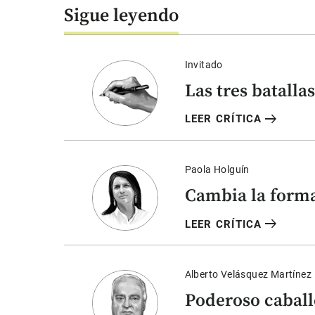
Sigue leyendo
Invitado
Las tres batallas
arrow_right_alt
LEER CRÍTICA
Paola Holguín
Cambia la form
arrow_right_alt
LEER CRÍTICA
Alberto Velásquez Martínez
Poderoso caball