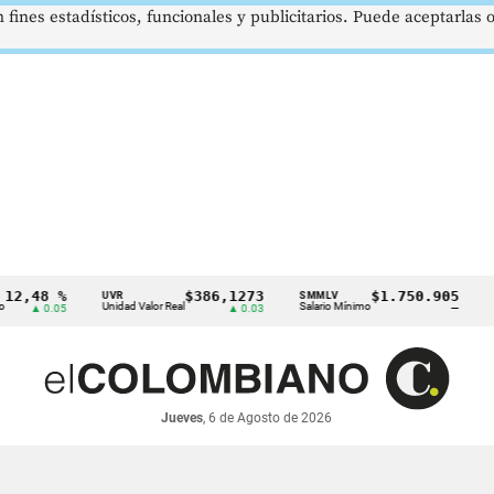
 fines estadísticos, funcionales y publicitarios. Puede aceptarlas
48 %
$386,1273
$1.750.905
UVR
SMMLV
BREN
Unidad Valor Real
Salario Mínimo
Petról
▲ 0.05
▲ 0.03
—
Jueves
, 6 de Agosto de 2026