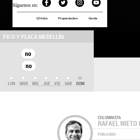
Síguenos en:
Q´Hubo
Propiedades
Gente
PICO Y PLACA MEDELLÍN
no
no
LUN
MAR
MIE
JUE
VIE
SAB
DOM
COLUMNISTA
RAFAEL NIETO 
PUBLICADO