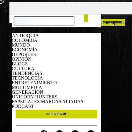
COLOMBIA
ESPAÑA
Domingo 9 de A
SUSCRIBIRME
ANTIOQUIA
COLOMBIA
MUNDO
ECONOMÍA
DEPORTES
OPINIÓN
BLOGS
CULTURA
TENDENCIAS
TECNOLOGÍA
ENTRETENIMIENTO
MULTIMEDIA
GENERACÍON
UNICORN HUNTERS
ESPECIALES MARCAS ALIADAS
PODCAST
SUSCRIBIRME