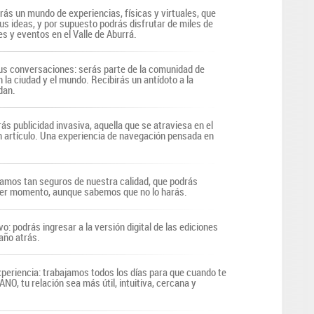
irás un mundo de experiencias, físicas y virtuales, que
us ideas, y por supuesto podrás disfrutar de miles de
s y eventos en el Valle de Aburrá.
s conversaciones: serás parte de la comunidad de
n la ciudad y el mundo. Recibirás un antídoto a la
dan.
ás publicidad invasiva, aquella que se atraviesa en el
n artículo. Una experiencia de navegación pensada en
tamos tan seguros de nuestra calidad, que podrás
uier momento, aunque sabemos que no lo harás.
vo: podrás ingresar a la versión digital de las ediciones
año atrás.
periencia: trabajamos todos los días para que cuando te
O, tu relación sea más útil, intuitiva, cercana y