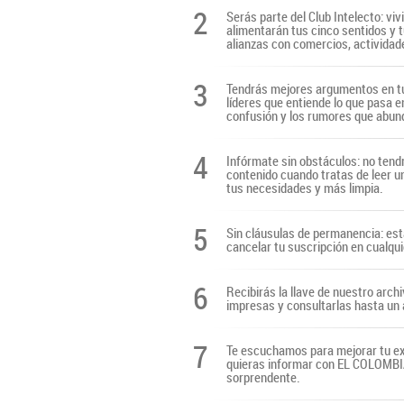
2
Serás parte del Club Intelecto: viv
alimentarán tus cinco sentidos y t
alianzas con comercios, actividade
3
Tendrás mejores argumentos en tu
líderes que entiende lo que pasa e
confusión y los rumores que abun
4
Infórmate sin obstáculos: no tendr
contenido cuando tratas de leer u
tus necesidades y más limpia.
5
Sin cláusulas de permanencia: es
cancelar tu suscripción en cualq
6
Recibirás la llave de nuestro archi
impresas y consultarlas hasta un 
7
Te escuchamos para mejorar tu ex
quieras informar con EL COLOMBIAN
sorprendente.