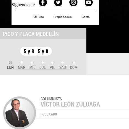
Síguenos en:
Q´Hubo
Propiedades
Gente
PICO Y PLACA MEDELLÍN
5 y 8
5 y 8
LUN
MAR
MIE
JUE
VIE
SAB
DOM
COLUMNISTA
VÍCTOR LEÓN ZULUAGA
PUBLICADO