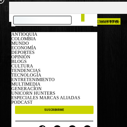
COLOMBIA
ESPAÑA
Lunes 10 de Ag
SUSCRIBIRME
ANTIOQUIA
COLOMBIA
MUNDO
ECONOMÍA
DEPORTES
OPINIÓN
BLOGS
CULTURA
TENDENCIAS
TECNOLOGÍA
ENTRETENIMIENTO
MULTIMEDIA
GENERACÍON
UNICORN HUNTERS
ESPECIALES MARCAS ALIADAS
PODCAST
SUSCRIBIRME