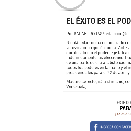
EL ÉXITO ES EL P
Por RAFAEL ROJAS*redaccion@el
Nicolás Maduro ha demostrado en m
venezolano lo que él quiera. Antes
que desahució el poder legislativo
indefinidamente las elecciones. Lue
de una parte de ella al abstencioni
todos los poderes en la mano y el 
presidenciales para el 22 de abril 
Maduro se reelegirá a sí mismo, co
Venezuela,...
ESTE C
PAR
¿Ya sos u