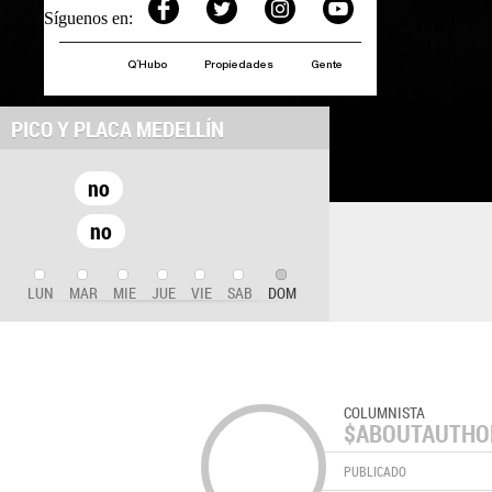
Síguenos en:
Q´Hubo
Propiedades
Gente
PICO Y PLACA MEDELLÍN
no
no
LUN
MAR
MIE
JUE
VIE
SAB
DOM
COLUMNISTA
$ABOUTAUTHO
PUBLICADO