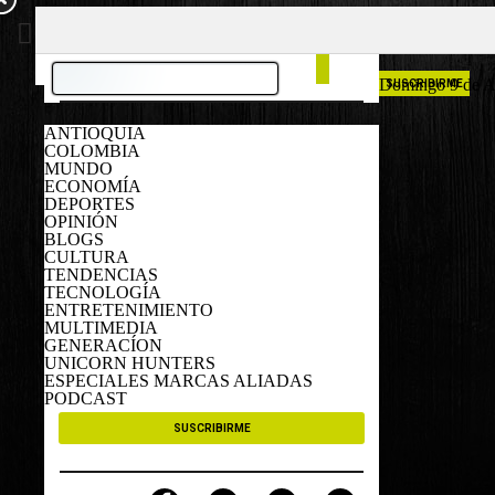
COLOMBIA
ESPAÑA
Domingo 9 de A
SUSCRIBIRME
ANTIOQUIA
COLOMBIA
MUNDO
ECONOMÍA
DEPORTES
OPINIÓN
BLOGS
CULTURA
TENDENCIAS
TECNOLOGÍA
ENTRETENIMIENTO
MULTIMEDIA
GENERACÍON
UNICORN HUNTERS
ESPECIALES MARCAS ALIADAS
PODCAST
SUSCRIBIRME