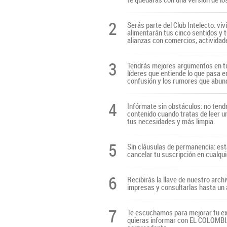
2
Serás parte del Club Intelecto: viv
alimentarán tus cinco sentidos y t
alianzas con comercios, actividade
3
Tendrás mejores argumentos en tu
líderes que entiende lo que pasa e
confusión y los rumores que abun
4
Infórmate sin obstáculos: no tendr
contenido cuando tratas de leer u
tus necesidades y más limpia.
5
Sin cláusulas de permanencia: es
cancelar tu suscripción en cualq
6
Recibirás la llave de nuestro archi
impresas y consultarlas hasta un 
7
Te escuchamos para mejorar tu ex
quieras informar con EL COLOMBIAN