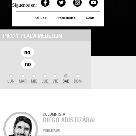
Síguenos en:
Q´Hubo
Propiedades
Gente
PICO Y PLACA MEDELLÍN
no
no
LUN
MAR
MIE
JUE
VIE
SAB
DOM
COLUMNISTA
DIEGO ARISTIZÁBAL
PUBLICADO