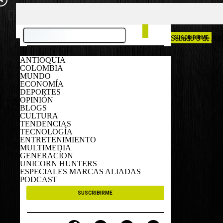
COLOMBIA
ESPAÑA
Sábado 8 de Ag
SUSCRIBIRME
ANTIOQUIA
COLOMBIA
MUNDO
ECONOMÍA
DEPORTES
OPINIÓN
BLOGS
CULTURA
TENDENCIAS
TECNOLOGÍA
ENTRETENIMIENTO
MULTIMEDIA
GENERACÍON
UNICORN HUNTERS
ESPECIALES MARCAS ALIADAS
PODCAST
SUSCRIBIRME