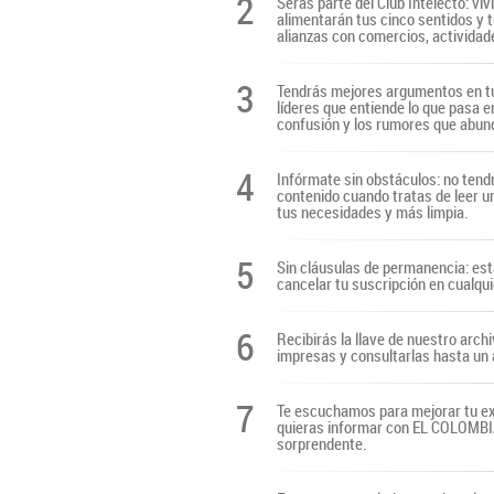
2
Serás parte del Club Intelecto: viv
alimentarán tus cinco sentidos y t
alianzas con comercios, actividade
3
Tendrás mejores argumentos en tu
líderes que entiende lo que pasa e
confusión y los rumores que abun
4
Infórmate sin obstáculos: no tendr
contenido cuando tratas de leer u
tus necesidades y más limpia.
5
Sin cláusulas de permanencia: es
cancelar tu suscripción en cualq
6
Recibirás la llave de nuestro archi
impresas y consultarlas hasta un 
7
Te escuchamos para mejorar tu ex
quieras informar con EL COLOMBIAN
sorprendente.