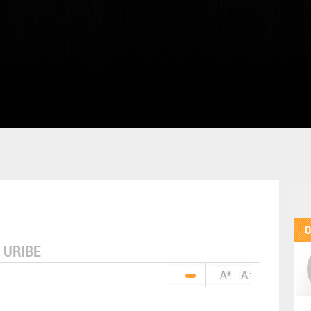
O
 URIBE