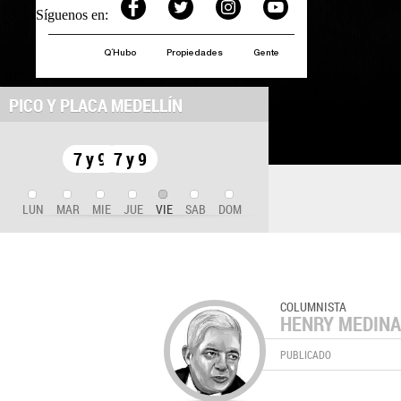
Síguenos en:
Q´Hubo
Propiedades
Gente
PICO Y PLACA MEDELLÍN
7 y 9
7 y 9
LUN
MAR
MIE
JUE
VIE
SAB
DOM
COLUMNISTA
HENRY MEDINA
PUBLICADO