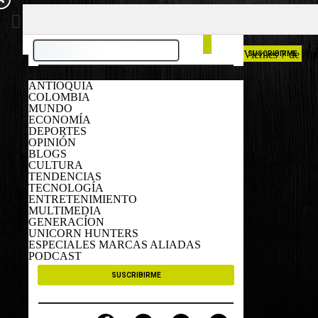
COLOMBIA
ESPAÑA
Viernes 7 de Ag
SUSCRIBIRME
ANTIOQUIA
COLOMBIA
MUNDO
ECONOMÍA
DEPORTES
OPINIÓN
BLOGS
CULTURA
TENDENCIAS
TECNOLOGÍA
ENTRETENIMIENTO
MULTIMEDIA
GENERACÍON
UNICORN HUNTERS
ESPECIALES MARCAS ALIADAS
PODCAST
SUSCRIBIRME