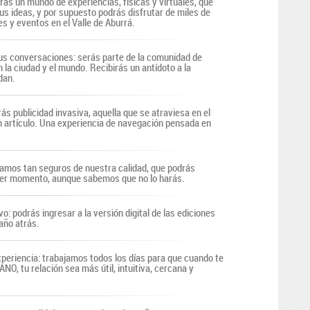
irás un mundo de experiencias, físicas y virtuales, que
us ideas, y por supuesto podrás disfrutar de miles de
s y eventos en el Valle de Aburrá.
s conversaciones: serás parte de la comunidad de
n la ciudad y el mundo. Recibirás un antídoto a la
dan.
ás publicidad invasiva, aquella que se atraviesa en el
n artículo. Una experiencia de navegación pensada en
tamos tan seguros de nuestra calidad, que podrás
uier momento, aunque sabemos que no lo harás.
vo: podrás ingresar a la versión digital de las ediciones
año atrás.
periencia: trabajamos todos los días para que cuando te
O, tu relación sea más útil, intuitiva, cercana y