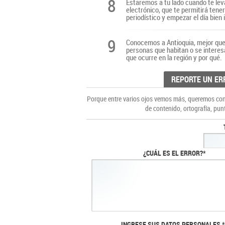
8
Estaremos a tu lado cuando te lev
electrónico, que te permitirá tene
periodístico y empezar el día bien
9
Conocemos a Antioquia, mejor que 
personas que habitan o se interes
que ocurre en la región y por qué.
REPORTE UN ER
Porque entre varios ojos vemos más, queremos cons
de contenido, ortografía, pun
¿CUÁL ES EL ERROR?*
INGRESE SUS DATOS PERSONALES *