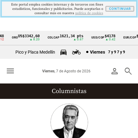
Este portal emplea cookies internas y de terceros con fines
estadísticos, funcionales y publicitarios. Puede aceptarlas o
CONTINUAR
consultar más en nuestra
politica de cookies
US$3342,60
1621,34 pts
$4178
$3
ORO
COLCAP
USD/COP
EUR/COP
Cintillo
▲ 8.20
▲ 0.67
▲ 0.42
de
Pico y Placa Medellín
Viernes
7 y 9
7 y 9
indicadores
económicos
menu
person
search
Viernes
, 7 de Agosto de 2026
Colombia
Columnistas