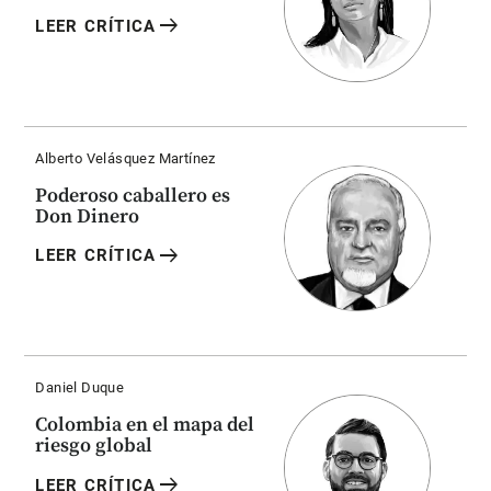
arrow_right_alt
LEER CRÍTICA
Alberto Velásquez Martínez
Poderoso caballero es
Don Dinero
arrow_right_alt
LEER CRÍTICA
Daniel Duque
Colombia en el mapa del
riesgo global
arrow_right_alt
LEER CRÍTICA