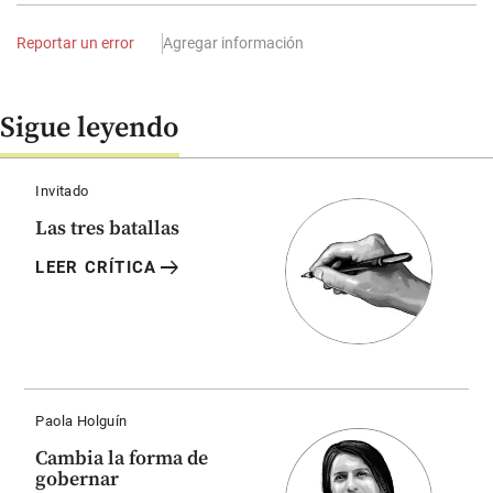
Reportar un error
Agregar información
Sigue leyendo
Invitado
Las tres batallas
arrow_right_alt
LEER CRÍTICA
Paola Holguín
Cambia la forma de
gobernar