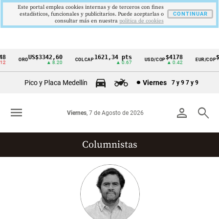
Este portal emplea cookies internas y de terceros con fines
estadísticos, funcionales y publicitarios. Puede aceptarlas o
CONTINUAR
consultar más en nuestra
politica de cookies
US$3342,60
1621,34 pts
$4178
$3
ORO
COLCAP
USD/COP
EUR/COP
Cintillo
▲ 8.20
▲ 0.67
▲ 0.42
de
Pico y Placa Medellín
Viernes
7 y 9
7 y 9
indicadores
económicos
menu
person
search
Viernes
, 7 de Agosto de 2026
Colombia
Columnistas