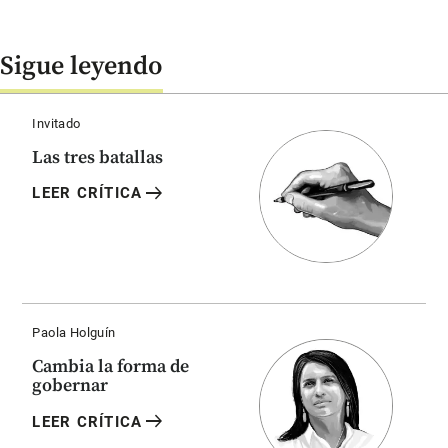
Sigue leyendo
Invitado
Las tres batallas
arrow_right_alt
LEER CRÍTICA
Paola Holguín
Cambia la forma de
gobernar
arrow_right_alt
LEER CRÍTICA