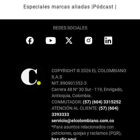
Especiales marcas aliadas
Pódcast
REDES SOCIALES
COPYRIGHT © 2026 EL COLOMBIANO
S.A.S
NIT: 890901352-3
Carrera 48 N° 30 Sur - 119, Envigado,
Antioquia, Colombia.
CONMUTADOR:
(57) (604) 3315252
ATENCIÓN AL CLIENTE:
(57) (604)
3393333
servicio@elcolombiano.com.co
*Para asuntos relacionados con
peticiones, quejas y reclamos (PQR),
haz clic aquí