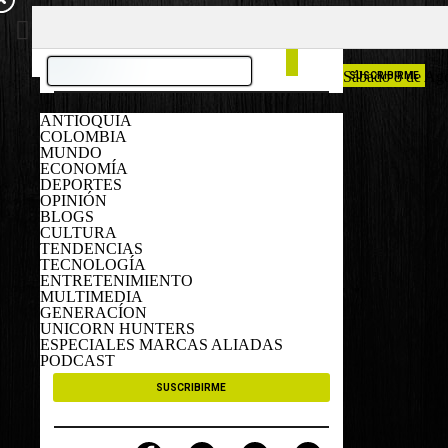
COLOMBIA
ESPAÑA
Sábado 8 de Ag
SUSCRIBIRME
ANTIOQUIA
COLOMBIA
MUNDO
ECONOMÍA
DEPORTES
OPINIÓN
BLOGS
CULTURA
TENDENCIAS
TECNOLOGÍA
ENTRETENIMIENTO
MULTIMEDIA
GENERACÍON
UNICORN HUNTERS
ESPECIALES MARCAS ALIADAS
PODCAST
SUSCRIBIRME