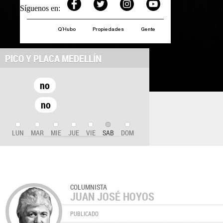
Síguenos en:
Q´Hubo
Propiedades
Gente
PICO Y PLACA MEDELLÍN
no
no
LUN
MAR
MIE
JUE
VIE
SAB
DOM
COLUMNISTA
JUAN JOSÉ HOYOS
PUBLICADO