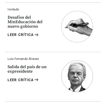
Invitado
Desafíos del
MinEducación del
nuevo gobierno
arrow_right_alt
LEER CRÍTICA
Luis Fernando Álvarez
Salida del país de un
expresidente
arrow_right_alt
LEER CRÍTICA