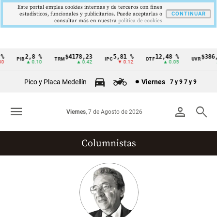
Este portal emplea cookies internas y de terceros con fines
estadísticos, funcionales y publicitarios. Puede aceptarlas o
CONTINUAR
consultar más en nuestra
politica de cookies
2,8 %
$4178,23
5,81 %
12,48 %
$386,1
PIB
TRM
IPC
DTF
UVR
Cintillo
▲ 0.10
▲ 0.42
▼ 0.12
▲ 0.05
▲ 
de
Pico y Placa Medellín
Viernes
7 y 9
7 y 9
indicadores
económicos
menu
person
search
Viernes
, 7 de Agosto de 2026
Colombia
Columnistas