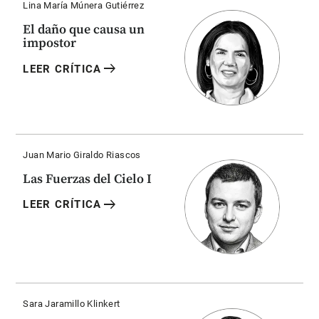
Lina María Múnera Gutiérrez
El daño que causa un
impostor
arrow_right_alt
LEER CRÍTICA
Juan Mario Giraldo Riascos
Las Fuerzas del Cielo I
arrow_right_alt
LEER CRÍTICA
Sara Jaramillo Klinkert