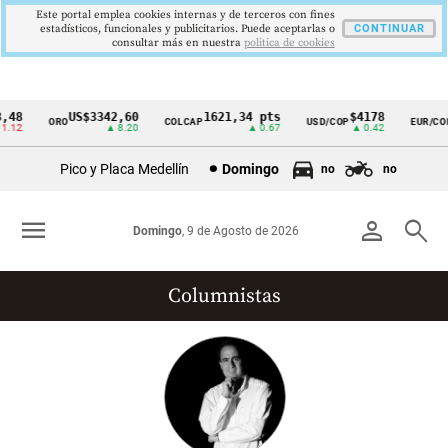
Este portal emplea cookies internas y de terceros con fines
estadísticos, funcionales y publicitarios. Puede aceptarlas o
CONTINUAR
consultar más en nuestra
politica de cookies
48
US$3342,60
1621,34 pts
$4178
ORO
COLCAP
USD/COP
EUR/COP
Cintillo
.12
▲ 8.20
▲ 0.67
▲ 0.42
de
Pico y Placa Medellín
Domingo
no
no
indicadores
económicos
menu
person
search
Domingo
, 9 de Agosto de 2026
Colombia
Columnistas