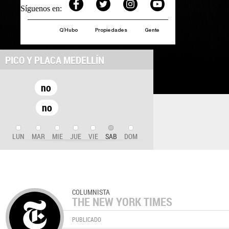
Síguenos en:
Q´Hubo
Propiedades
Gente
PICO Y PLACA MEDELLÍN
no
no
LUN
MAR
MIE
JUE
VIE
SAB
DOM
COLUMNISTA
THE NEW YORK TIMES
PUBLICADO