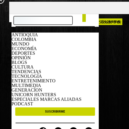
COLOMBIA
ESPAÑA
Sábado 8 de Ag
SUSCRIBIRME
ANTIOQUIA
COLOMBIA
MUNDO
ECONOMÍA
DEPORTES
OPINIÓN
BLOGS
CULTURA
TENDENCIAS
TECNOLOGÍA
ENTRETENIMIENTO
MULTIMEDIA
GENERACÍON
UNICORN HUNTERS
ESPECIALES MARCAS ALIADAS
PODCAST
SUSCRIBIRME