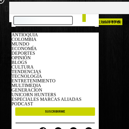
COLOMBIA
ESPAÑA
Lunes 10 de Ag
SUSCRIBIRME
ANTIOQUIA
COLOMBIA
MUNDO
ECONOMÍA
DEPORTES
OPINIÓN
BLOGS
CULTURA
TENDENCIAS
TECNOLOGÍA
ENTRETENIMIENTO
MULTIMEDIA
GENERACÍON
UNICORN HUNTERS
ESPECIALES MARCAS ALIADAS
PODCAST
SUSCRIBIRME