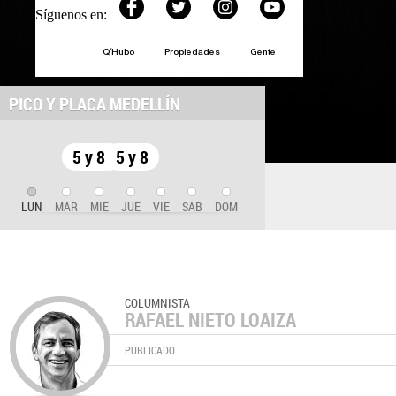
Síguenos en:
Q´Hubo
Propiedades
Gente
PICO Y PLACA MEDELLÍN
5 y 8
5 y 8
LUN
MAR
MIE
JUE
VIE
SAB
DOM
COLUMNISTA
RAFAEL NIETO LOAIZA
PUBLICADO