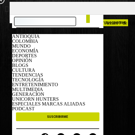
COLOMBIA
ESPAÑA
Viernes 7 de Ag
SUSCRIBIRME
ANTIOQUIA
COLOMBIA
MUNDO
ECONOMÍA
DEPORTES
OPINIÓN
BLOGS
CULTURA
TENDENCIAS
TECNOLOGÍA
ENTRETENIMIENTO
MULTIMEDIA
GENERACÍON
UNICORN HUNTERS
ESPECIALES MARCAS ALIADAS
PODCAST
SUSCRIBIRME