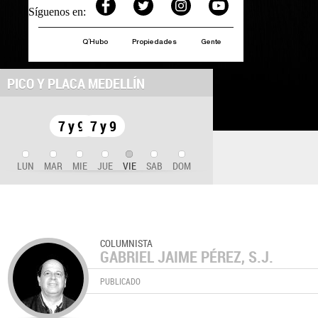
Síguenos en:
Q´Hubo
Propiedades
Gente
PICO Y PLACA MEDELLÍN
7 y 9
7 y 9
LUN
MAR
MIE
JUE
VIE
SAB
DOM
COLUMNISTA
GABRIEL JAIME PÉREZ, S.J.
PUBLICADO