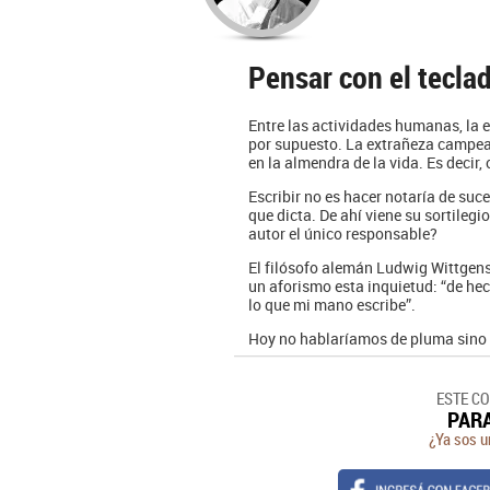
Pensar con el tecla
Entre las actividades humanas, la e
por supuesto. La extrañeza campea s
en la almendra de la vida. Es decir,
Escribir no es hacer notaría de suc
que dicta. De ahí viene su sortilegi
autor el único responsable?
El filósofo alemán Ludwig Wittgenst
un aforismo esta inquietud: “de he
lo que mi mano escribe”.
Hoy no hablaríamos de pluma sino 
ESTE C
PAR
¿Ya sos u