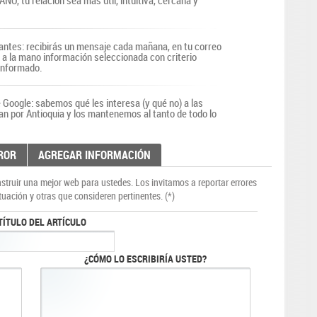
O, tu relación sea más útil, intuitiva, cercana y
antes: recibirás un mensaje cada mañana, en tu correo
r a la mano información seleccionada con criterio
 informado.
Google: sabemos qué les interesa (y qué no) a las
an por Antioquia y los mantenemos al tanto de todo lo
ROR
AGREGAR INFORMACIÓN
truir una mejor web para ustedes. Los invitamos a reportar errores
tuación y otras que consideren pertinentes. (*)
TÍTULO DEL ARTÍCULO
¿CÓMO LO ESCRIBIRÍA USTED?