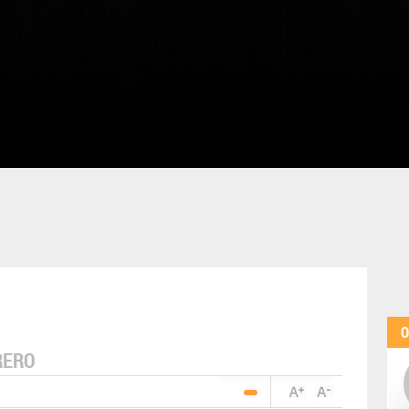
O
RERO