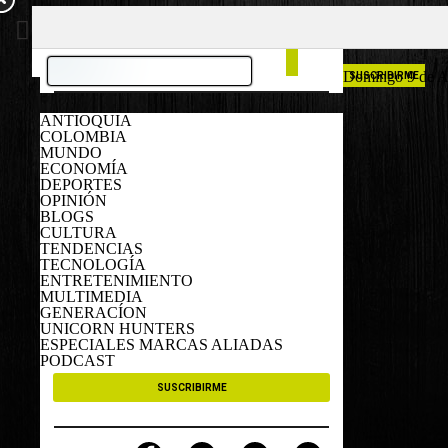
COLOMBIA
ESPAÑA
Domingo 9 de A
SUSCRIBIRME
ANTIOQUIA
COLOMBIA
MUNDO
ECONOMÍA
DEPORTES
OPINIÓN
BLOGS
CULTURA
TENDENCIAS
TECNOLOGÍA
ENTRETENIMIENTO
MULTIMEDIA
GENERACÍON
UNICORN HUNTERS
ESPECIALES MARCAS ALIADAS
PODCAST
SUSCRIBIRME