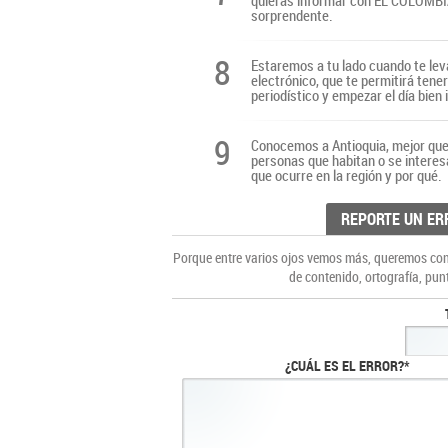
quieras informar con EL COLOMBIAN
sorprendente.
8
Estaremos a tu lado cuando te lev
electrónico, que te permitirá tene
periodístico y empezar el día bien
9
Conocemos a Antioquia, mejor que 
personas que habitan o se interes
que ocurre en la región y por qué.
REPORTE UN ER
Porque entre varios ojos vemos más, queremos cons
de contenido, ortografía, pun
¿CUÁL ES EL ERROR?*