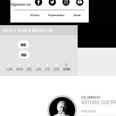
Síguenos en:
Q´Hubo
Propiedades
Gente
PICO Y PLACA MEDELLÍN
no
no
LUN
MAR
MIE
JUE
VIE
SAB
DOM
COLUMNISTA
ARTURO GUER
PUBLICADO