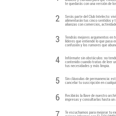
te quedarás con una versión de lo
2
Serás parte del Club Intelecto: viv
alimentarán tus cinco sentidos y t
alianzas con comercios, actividade
3
Tendrás mejores argumentos en tu
líderes que entiende lo que pasa e
confusión y los rumores que abun
4
Infórmate sin obstáculos: no tendr
contenido cuando tratas de leer u
tus necesidades y más limpia.
5
Sin cláusulas de permanencia: es
cancelar tu suscripción en cualq
6
Recibirás la llave de nuestro archi
impresas y consultarlas hasta un 
7
Te escuchamos para mejorar tu ex