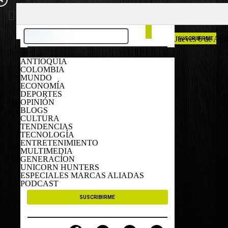
COLOMBIA
ESPAÑA
Jueves 6 de Ago
SUSCRIBIRME
ANTIOQUIA
COLOMBIA
MUNDO
ECONOMÍA
DEPORTES
OPINIÓN
BLOGS
CULTURA
TENDENCIAS
TECNOLOGÍA
ENTRETENIMIENTO
MULTIMEDIA
GENERACÍON
UNICORN HUNTERS
ESPECIALES MARCAS ALIADAS
PODCAST
SUSCRIBIRME