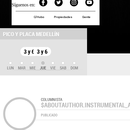
Síguenos en:
Q´Hubo
Propiedades
Gente
PICO Y PLACA MEDELLÍN
3 y 6
3 y 6
LUN
MAR
MIE
JUE
VIE
SAB
DOM
COLUMNISTA
$ABOUTAUTHOR.INSTRUMENTAL_
PUBLICADO