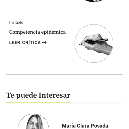
Invitado
Competencia epidémica
arrow_right_alt
LEER CRÍTICA
Te puede Interesar
María Clara Posada