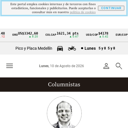
Este portal emplea cookies internas y de terceros con fines
estadísticos, funcionales y publicitarios. Puede aceptarlas o
CONTINUAR
consultar más en nuestra
politica de cookies
8
US$3342,60
1621,34 pts
$4178
$3
ORO
COLCAP
USD/COP
EUR/COP
Cintillo
2
▲ 8.20
▲ 0.67
▲ 0.42
▼ 
de
Pico y Placa Medellín
Lunes
5 y 8
5 y 8
indicadores
económicos
menu
person
search
Lunes
, 10 de Agosto de 2026
Colombia
Columnistas