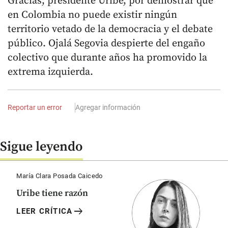
Gracias, presidente Uribe, por demostrar que
en Colombia no puede existir ningún
territorio vetado de la democracia y el debate
público. Ojalá Segovia despierte del engaño
colectivo que durante años ha promovido la
extrema izquierda.
Reportar un error
Agregar información
Sigue leyendo
María Clara Posada Caicedo
Uribe tiene razón
arrow_right_alt
LEER CRÍTICA