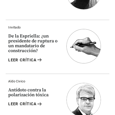
Invitado
De la Espriella: ¿un
presidente de ruptura o
un mandatario de
construcción?
arrow_right_alt
LEER CRÍTICA
Aldo Civico
Antídoto contra la
polarización tóxica
arrow_right_alt
LEER CRÍTICA