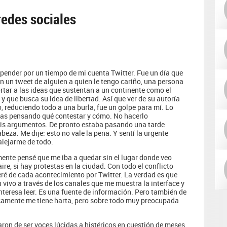
redes sociales
spender por un tiempo de mi cuenta Twitter. Fue un día que
n un tweet de alguien a quien le tengo cariño, una persona
rtar a las ideas que sustentan a un continente como el
y que busca su idea de libertad. Así que ver de su autoría
 reduciendo todo a una burla, fue un golpe para mí. Lo
ras pensando qué contestar y cómo. No hacerlo
Mis argumentos. De pronto estaba pasando una tarde
beza. Me dije: esto no vale la pena. Y sentí la urgente
alejarme de todo.
mente pensé que me iba a quedar sin el lugar donde veo
aire, si hay protestas en la ciudad. Con todo el conflicto
eré de cada acontecimiento por Twitter. La verdad es que
vivo a través de los canales que me muestra la interface y
interesa leer. Es una fuente de información. Pero también de
camente me tiene harta, pero sobre todo muy preocupada
ron de ser voces lúcidas a histéricos en cuestión de meses.