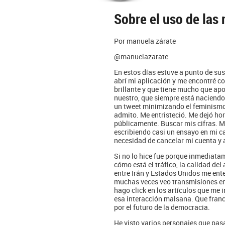
Sobre el uso de las 
Por manuela zárate
@manuelazarate
En estos días estuve a punto de su
abrí mi aplicación y me encontré co
brillante y que tiene mucho que apo
nuestro, que siempre está naciendo 
un tweet minimizando el feminismo,
admito. Me entristeció. Me dejó ho
públicamente. Buscar mis cifras. 
escribiendo casi un ensayo en mi ca
necesidad de cancelar mi cuenta y 
Si no lo hice fue porque inmediata
cómo está el tráfico, la calidad del 
entre Irán y Estados Unidos me ent
muchas veces veo transmisiones en 
hago click en los artículos que me 
esa interacción malsana. Que fran
por el futuro de la democracia.
He visto varios personajes que pasa