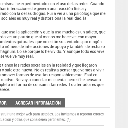
 yo misma he experimentado con el uso de las redes. Cuando
chas interacciones te genera una reacción física y
do con la de las drogas. Fui a ver a una psicóloga que me
 sociales es muy real y distorsiona la realidad, la
l que usa la aplicación y que la usa mucho es un adicto, que
puedo ver un patrón que al menos me hace ver con mayor
amientos guturales, que no están sustentados por ningún
lto número de interacciones de apoyo y también de rechazo
mágnum. Lo sé porque lo he vivido. Y aunque todo eso vive
se vuelve muy real.
tienen las redes sociales en la realidad y que llegaron
y sale otra nueva. No es realista pensar que vamos a vivir
y promover formas de usarlas responsablemente. Está en
ructivo. No voy a cancelar mi cuenta, pero sí he pensado
pleto mi forma de consumir las redes. Lo aterrador es que
arece.
ROR
AGREGAR INFORMACIÓN
truir una mejor web para ustedes. Los invitamos a reportar errores
tuación y otras que consideren pertinentes. (*)