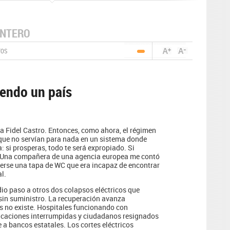
NTERO
TOS
iendo un país
a Fidel Castro. Entonces, como ahora, el régimen
que no servían para nada en un sistema donde
a: si prosperas, todo te será expropiado. Si
o. Una compañera de una agencia europea me contó
aerse una tapa de WC que era incapaz de encontrar
l.
dio paso a otros dos colapsos eléctricos que
a sin suministro. La recuperación avanza
 no existe. Hospitales funcionando con
nicaciones interrumpidas y ciudadanos resignados
e a bancos estatales. Los cortes eléctricos