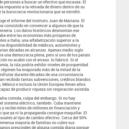
de personas a buscar un efectivo que escasea. El
a impuesto a la retirada de dinero dentro de su
e la burocracia revolucionaria que se estrelló.
e el informe del Instituto Juan de Mariana. El
ha consistido en convencer a algunos de que la
 miseria. Los datos históricos desmontan ese
uraba entre las economías más prósperas de
es a Italia, una alfabetización superior a la
una disponibilidad de médicos, automóviles y
arían décadas en alcanzar. Apenas medio siglo
ra una democracia plena, pero sí uno de los países
ión no acabó con el atraso: lo fabricó. Si el
a, la isla podría exhibir niveles de prosperidad
el régimen ha evaporado más de la mitad de la
disfrutar durante décadas de una circunstancia
an recibido tantas subvenciones, créditos blandos
a, México e incluso la Unión Europea llevan años
paz de producir riqueza sin respiración asistida.
falta comida, culpa del embargo. Si no hay
el sistema eléctrico, también. Cuba mantiene
y recibe miles de millones en financiación y
so que ya ni la propaganda consigue maquillar. El
suales al tipo de cambio efectivo. Cerca del 90%
 inmensa mayoría de familias no cubre sus
ubanos prescinden de alguna comida diaria porque