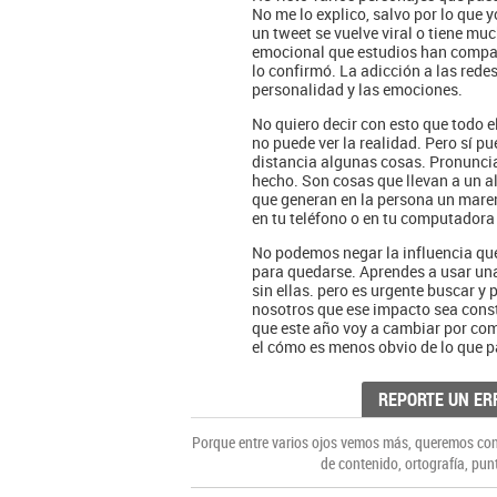
No me lo explico, salvo por lo que
un tweet se vuelve viral o tiene mu
emocional que estudios han compara
lo confirmó. La adicción a las redes
personalidad y las emociones.
No quiero decir con esto que todo e
no puede ver la realidad. Pero sí 
distancia algunas cosas. Pronunci
hecho. Son cosas que llevan a un a
que generan en la persona un mare
en tu teléfono o en tu computadora 
No podemos negar la influencia que 
para quedarse. Aprendes a usar una 
sin ellas. pero es urgente buscar 
nosotros que ese impacto sea const
que este año voy a cambiar por com
el cómo es menos obvio de lo que p
REPORTE UN ER
Porque entre varios ojos vemos más, queremos cons
de contenido, ortografía, pun