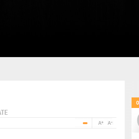
O
ATE