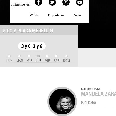
Síguenos en:
Q´Hubo
Propiedades
Gente
PICO Y PLACA MEDELLÍN
3 y 6
3 y 6
LUN
MAR
MIE
JUE
VIE
SAB
DOM
COLUMNISTA
MANUELA ZÁR
PUBLICADO