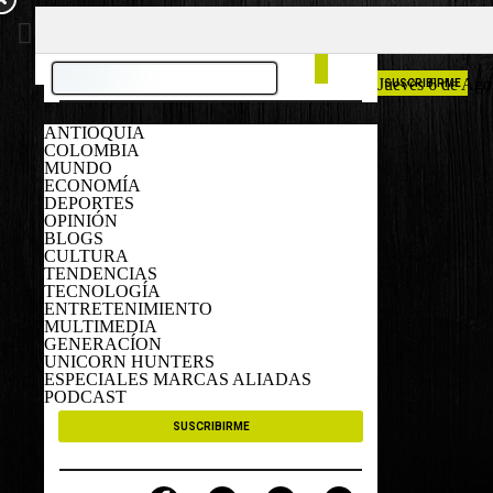
COLOMBIA
ESPAÑA
Jueves 6 de Ago
SUSCRIBIRME
ANTIOQUIA
COLOMBIA
MUNDO
ECONOMÍA
DEPORTES
OPINIÓN
BLOGS
CULTURA
TENDENCIAS
TECNOLOGÍA
ENTRETENIMIENTO
MULTIMEDIA
GENERACÍON
UNICORN HUNTERS
ESPECIALES MARCAS ALIADAS
PODCAST
SUSCRIBIRME