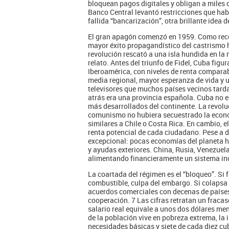
bloquean pagos digitales y obligan a miles 
Banco Central levantó restricciones que habí
fallida “bancarización”, otra brillante idea d
El gran apagón comenzó en 1959. Como recog
mayor éxito propagandístico del castrismo 
revolución rescató a una isla hundida en la
relato. Antes del triunfo de Fidel, Cuba fig
Iberoamérica, con niveles de renta comparabl
media regional, mayor esperanza de vida y 
televisores que muchos países vecinos tard
atrás era una provincia española. Cuba no e
más desarrollados del continente. La revoluc
comunismo no hubiera secuestrado la economí
similares a Chile o Costa Rica. En cambio, 
renta potencial de cada ciudadano. Pese a 
excepcional: pocas economías del planeta h
y ayudas exteriores. China, Rusia, Venezuel
alimentando financieramente un sistema inca
La coartada del régimen es el “bloqueo”. Si 
combustible, culpa del embargo. Si colapsa 
acuerdos comerciales con decenas de países 
cooperación. 7 Las cifras retratan un fraca
salario real equivale a unos dos dólares men
de la población vive en pobreza extrema, la
necesidades básicas y siete de cada diez c