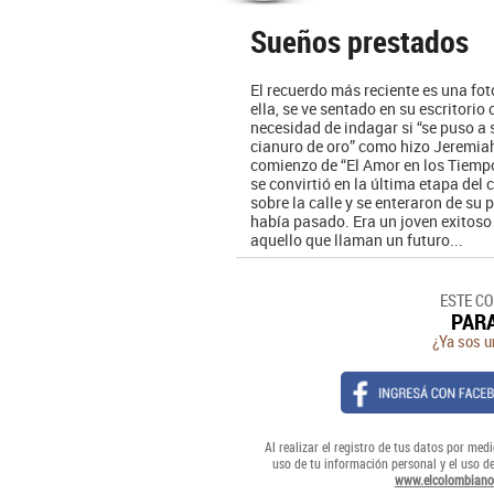
Sueños prestados
El recuerdo más reciente es una fot
ella, se ve sentado en su escritorio
necesidad de indagar si “se puso a
cianuro de oro” como hizo Jeremia
comienzo de “El Amor en los Tiempo
se convirtió en la última etapa del
sobre la calle y se enteraron de s
había pasado. Era un joven exitoso
aquello que llaman un futuro...
ESTE C
PAR
¿Ya sos u
Al realizar el registro de tus datos por medi
uso de tu información personal y el uso d
www.elcolombiano