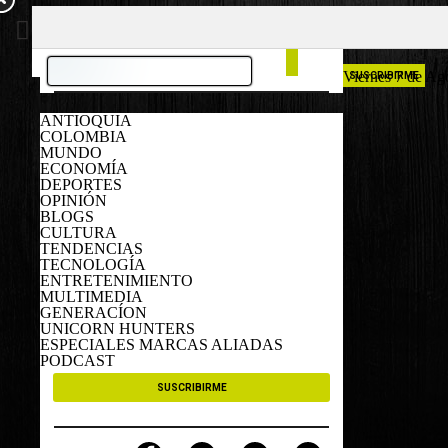
COLOMBIA
ESPAÑA
Viernes 7 de Ag
SUSCRIBIRME
ANTIOQUIA
COLOMBIA
MUNDO
ECONOMÍA
DEPORTES
OPINIÓN
BLOGS
CULTURA
TENDENCIAS
TECNOLOGÍA
ENTRETENIMIENTO
MULTIMEDIA
GENERACÍON
UNICORN HUNTERS
ESPECIALES MARCAS ALIADAS
PODCAST
SUSCRIBIRME