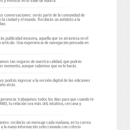
s y eventos en el Valle de Aburrá.
s conversaciones: serás parte de la comunidad de
n la ciudad y el mundo. Recibirás un antídoto a la
dan.
ás publicidad invasiva, aquella que se atraviesa en el
n artículo. Una experiencia de navegación pensada en
tamos tan seguros de nuestra calidad, que podrás
uier momento, aunque sabemos que no lo harás.
vo: podrás ingresar a la versión digital de las ediciones
año atrás.
periencia: trabajamos todos los días para que cuando te
O, tu relación sea más útil, intuitiva, cercana y
antes: recibirás un mensaje cada mañana, en tu correo
r a la mano información seleccionada con criterio