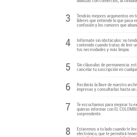
alianzas con comercios, actividade
3
Tendrás mejores argumentos en tu
líderes que entiende lo que pasa e
confusión y los rumores que abun
4
Infórmate sin obstáculos: no tendr
contenido cuando tratas de leer u
tus necesidades y más limpia.
5
Sin cláusulas de permanencia: es
cancelar tu suscripción en cualq
6
Recibirás la llave de nuestro archi
impresas y consultarlas hasta un 
7
Te escuchamos para mejorar tu ex
quieras informar con EL COLOMBIAN
sorprendente.
8
Estaremos a tu lado cuando te lev
electrónico, que te permitirá tene