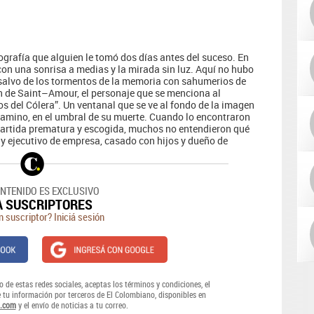
ografía que alguien le tomó dos días antes del suceso. En
 con una sonrisa a medias y la mirada sin luz. Aquí no hubo
 salvo de los tormentos de la memoria con sahumerios de
h de Saint–Amour, el personaje que se menciona al
s del Cólera”. Un ventanal que se ve al fondo de la imagen
 camino, en el umbral de su muerte. Cuando lo encontraron
u partida prematura y escogida, muchos no entendieron qué
 y ejecutivo de empresa, casado con hijos y dueño de
ONTENIDO ES EXCLUSIVO
A SUSCRIPTORES
n suscriptor? Iniciá sesión
o de estas redes sociales, aceptas los términos y condiciones, el
e tu información por terceros de El Colombiano, disponibles en
.com
y el envío de noticias a tu correo.