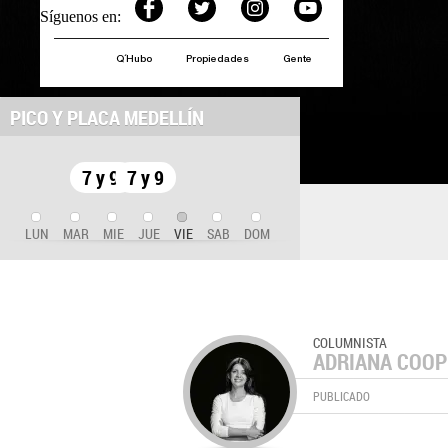
Síguenos en:
Q´Hubo
Propiedades
Gente
PICO Y PLACA MEDELLÍN
7 y 9
7 y 9
LUN
MAR
MIE
JUE
VIE
SAB
DOM
COLUMNISTA
ADRIANA COOP
PUBLICADO