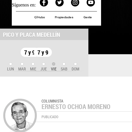
Síguenos en:
Q´Hubo
Propiedades
Gente
PICO Y PLACA MEDELLÍN
7 y 9
7 y 9
LUN
MAR
MIE
JUE
VIE
SAB
DOM
COLUMNISTA
ERNESTO OCHOA MORENO
PUBLICADO