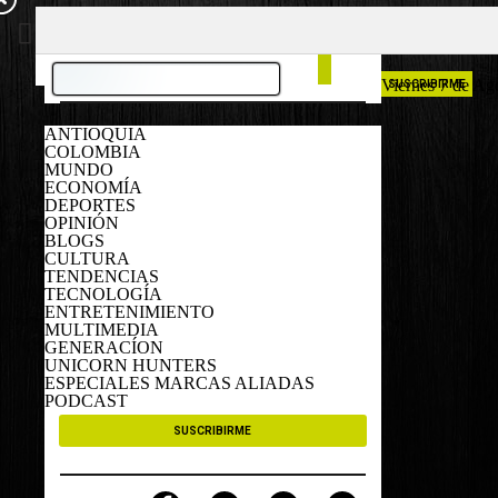
COLOMBIA
ESPAÑA
Viernes 7 de Ag
SUSCRIBIRME
ANTIOQUIA
COLOMBIA
MUNDO
ECONOMÍA
DEPORTES
OPINIÓN
BLOGS
CULTURA
TENDENCIAS
TECNOLOGÍA
ENTRETENIMIENTO
MULTIMEDIA
GENERACÍON
UNICORN HUNTERS
ESPECIALES MARCAS ALIADAS
PODCAST
SUSCRIBIRME