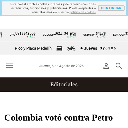
Este portal emplea cookies internas y de terceros con fines
estadísticos, funcionales y publicitarios. Puede aceptarlas o
CONTINUAR
consultar más en nuestra
politica de cookies
US$3342,60
1621,34 pts
$4178
$36
ORO
COLCAP
USD/COP
EUR/COP
Cintillo
▲ 8.20
▲ 0.67
▲ 0.42
de
Pico y Placa Medellín
Jueves
3 y 6
3 y 6
indicadores
económicos
menu
person
search
Jueves
, 6 de Agosto de 2026
Colombia
Editoriales
Colombia votó contra Petro