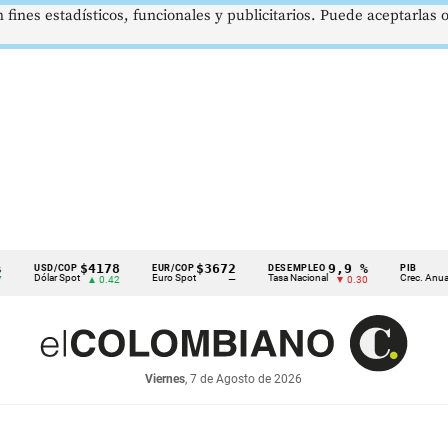
 fines estadísticos, funcionales y publicitarios. Puede aceptarlas
$4178
$3672
9,9 %
2,8 %
SD/COP
EUR/COP
DESEMPLEO
PIB
lar Spot
Euro Spot
Tasa Nacional
Crec. Anual
▲ 0.42
—
▼ 0.30
▲ 0.10
Viernes
, 7 de Agosto de 2026