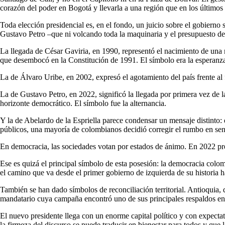
corazón del poder en Bogotá y llevarla a una región que en los últimos 
Toda elección presidencial es, en el fondo, un juicio sobre el gobierno
Gustavo Petro –que ni volcando toda la maquinaria y el presupuesto de
La llegada de César Gaviria, en 1990, representó el nacimiento de una n
que desembocó en la Constitución de 1991. El símbolo era la esperanz
La de Álvaro Uribe, en 2002, expresó el agotamiento del país frente al 
La de Gustavo Petro, en 2022, significó la llegada por primera vez de l
horizonte democrático. El símbolo fue la alternancia.
Y la de Abelardo de la Espriella parece condensar un mensaje distinto: 
públicos, una mayoría de colombianos decidió corregir el rumbo en sent
En democracia, las sociedades votan por estados de ánimo. En 2022 pr
Ese es quizá el principal símbolo de esta posesión: la democracia colom
el camino que va desde el primer gobierno de izquierda de su historia h
También se han dado símbolos de reconciliación territorial. Antioquia, 
mandatario cuya campaña encontró uno de sus principales respaldos en es
El nuevo presidente llega con un enorme capital político y con expect
la firmeza del discurso se puede traducir en bienestar para todos y qu