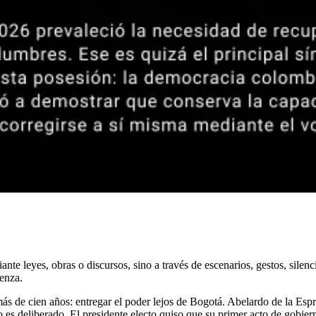
te leyes, obras o discursos, sino a través de escenarios, gestos, silenc
enza.
 de cien años: entregar el poder lejos de Bogotá. Abelardo de la Esprie
to es deliberado. El presidente electo quiso que su primer acto de gobier