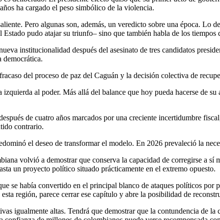
años ha cargado el peso simbólico de la violencia.
 saliente. Pero algunas son, además, un veredicto sobre una época. Lo de
l Estado pudo atajar su triunfo– sino que también habla de los tiempos
ueva institucionalidad después del asesinato de tres candidatos preside
a democrática.
fracaso del proceso de paz del Caguán y la decisión colectiva de recuper
a izquierda al poder. Más allá del balance que hoy pueda hacerse de su a
después de cuatro años marcados por una creciente incertidumbre fiscal, 
ido contrario.
edominó el deseo de transformar el modelo. En 2026 prevaleció la nece
biana volvió a demostrar que conserva la capacidad de corregirse a sí m
asta un proyecto político situado prácticamente en el extremo opuesto.
que se había convertido en el principal blanco de ataques políticos por 
ta región, parece cerrar ese capítulo y abre la posibilidad de reconstru
ativas igualmente altas. Tendrá que demostrar que la contundencia de l
e la confianza de millones de colombianos puede verse recompensada con