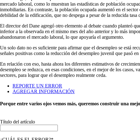
mercado laboral, como lo muestran las estadísticas de población ocupada
inmobiliarias. En contraste, la población ocupada aumentó en el sector
debilidad de la edificación, que no despega a pesar de la reducida tasa d
El director del Dane agregó otro elemento al debate cuando planteó qu
inferior a la observada en el mismo mes del año anterior y lo más imp
abandonaron el mercado laboral, lo que apoyaría el argumento.
Un solo dato no es suficiente para afirmar que el desempleo se está re
señales positivas como la reducción del desempleo juvenil que pasó en 
En relación con eso, hasta ahora los diferentes estimativos de crecimie
desempleo se reduzca, en esas condiciones, en el mejor de los casos, va
sectores, para lograr que el desempleo realmente ceda.
REPORTE UN ERROR
AGREGAR INFORMACIÓN
Porque entre varios ojos vemos más, queremos construir una mejor 
Título del artículo
¿CUÁL ES EL ERROR?*