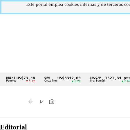
Este portal emplea cookies internas y de terceros con
US$73,48
US$3342,60
1621,34 pts
NT
ORO
COLCAP
U
Cintillo
leo
Onza Troy
Índ. Bursátil
Dó
▼ 1.12
▲ 8.20
▲ 0.67
de
indicadores
graphic_eq
play_arrow
photo_camera
económicos
Colombia
Editorial