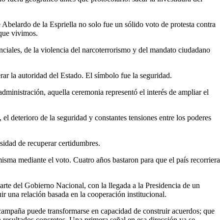
 Abelardo de la Espriella no solo fue un sólido voto de protesta contra
 que vivimos.
nciales, de la violencia del narcoterrorismo y del mandato ciudadano
ar la autoridad del Estado. El símbolo fue la seguridad.
dministración, aquella ceremonia representó el interés de ampliar el
el deterioro de la seguridad y constantes tensiones entre los poderes
sidad de recuperar certidumbres.
isma mediante el voto. Cuatro años bastaron para que el país recorriera
parte del Gobierno Nacional, con la llegada a la Presidencia de un
ir una relación basada en la cooperación institucional.
a campaña puede transformarse en capacidad de construir acuerdos; que
 resultados concretos. Una primera señal en esa dirección ya se