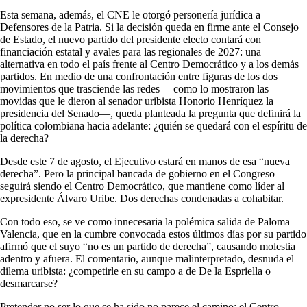
Esta semana, además, el CNE le otorgó personería jurídica a
Defensores de la Patria. Si la decisión queda en firme ante el Consejo
de Estado, el nuevo partido del presidente electo contará con
financiación estatal y avales para las regionales de 2027: una
alternativa en todo el país frente al Centro Democrático y a los demás
partidos. En medio de una confrontación entre figuras de los dos
movimientos que trasciende las redes —como lo mostraron las
movidas que le dieron al senador uribista Honorio Henríquez la
presidencia del Senado—, queda planteada la pregunta que definirá la
política colombiana hacia adelante: ¿quién se quedará con el espíritu de
la derecha?
Desde este 7 de agosto, el Ejecutivo estará en manos de esa “nueva
derecha”. Pero la principal bancada de gobierno en el Congreso
seguirá siendo el Centro Democrático, que mantiene como líder al
expresidente Álvaro Uribe. Dos derechas condenadas a cohabitar.
Con todo eso, se ve como innecesaria la polémica salida de Paloma
Valencia, que en la cumbre convocada estos últimos días por su partido
afirmó que el suyo “no es un partido de derecha”, causando molestia
adentro y afuera. El comentario, aunque malinterpretado, desnuda el
dilema uribista: ¿competirle en su campo a de De la Espriella o
desmarcarse?
Pretender no ser lo que se ha sido no parece el camino: el Centro