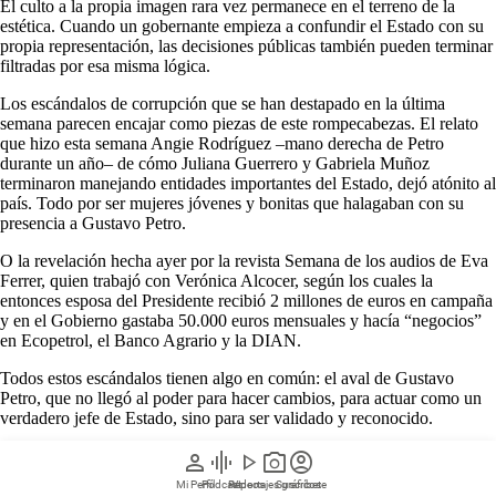
El culto a la propia imagen rara vez permanece en el terreno de la
estética. Cuando un gobernante empieza a confundir el Estado con su
propia representación, las decisiones públicas también pueden terminar
filtradas por esa misma lógica.
Los escándalos de corrupción que se han destapado en la última
semana parecen encajar como piezas de este rompecabezas. El relato
que hizo esta semana Angie Rodríguez –mano derecha de Petro
durante un año– de cómo Juliana Guerrero y Gabriela Muñoz
terminaron manejando entidades importantes del Estado, dejó atónito al
país. Todo por ser mujeres jóvenes y bonitas que halagaban con su
presencia a Gustavo Petro.
O la revelación hecha ayer por la revista Semana de los audios de Eva
Ferrer, quien trabajó con Verónica Alcocer, según los cuales la
entonces esposa del Presidente recibió 2 millones de euros en campaña
y en el Gobierno gastaba 50.000 euros mensuales y hacía “negocios”
en Ecopetrol, el Banco Agrario y la DIAN.
Todos estos escándalos tienen algo en común: el aval de Gustavo
Petro, que no llegó al poder para hacer cambios, para actuar como un
verdadero jefe de Estado, sino para ser validado y reconocido.
Cualquiera sea la lectura remite al mismo lugar literario: al patriarca de
person
graphic_eq
play_arrow
photo_camera
account_circle
García Márquez, ese hombre que también empezó como hijo del
Mi Perfil
Pódcast
Reportajes gráficos
Videos
Suscríbete
pueblo, ajeno al lujo, y que terminó rodeado —sin advertir jamás el