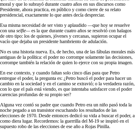
moral y que lo subrayó durante cuatro años en sus discursos como
Presidente, ahora practica, en público y como cierre de su relato
presidencial, exactamente lo que antes decía despreciar.
Esa misma necesidad de ser visto y aplaudido —que hoy se resuelve
con una
selfie—
es la que durante cuatro años se resolvió con halagos
de otro tipo: los de quienes, jóvenes y cercanas, supieron ocupar el
vacío que dejaba un presidente hambriento de adulación.
No es una historia nueva. Es, de hecho, una de las fábulas morales más
antiguas de la política: el poder no corrompe solamente las decisiones,
corrompe también la relación de quien lo ejerce con su propia imagen.
En ese contexto, y cuando faltan solo cinco días para que Petro
entregue el poder, la pregunta es: ¿Petro buscó el poder para hacer un
cambio en la sociedad y en el camino se extravió; o la verdadera razón,
con lo que el país está viendo, es que intentaba satisfacer con el poder
carencias profundas de su propio ser?
Alguna vez contó su padre que cuando Petro era un niño pasó toda la
noche pegado a un transistor escuchando los resultados de las
elecciones de 1970. Desde entonces dedicó su vida a buscar el poder, a
como diera lugar. Recordemos: la guerrilla del M-19 se inspiró en el
supuesto robo de las elecciones de ese año a Rojas Pinilla.