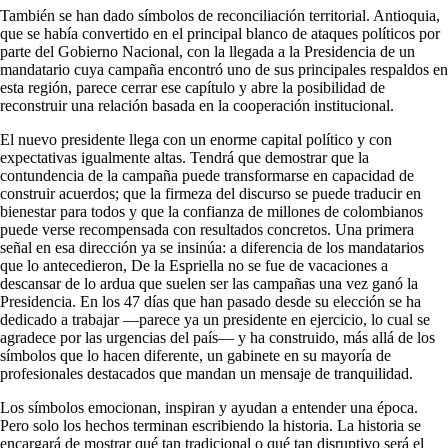
También se han dado símbolos de reconciliación territorial. Antioquia,
que se había convertido en el principal blanco de ataques políticos por
parte del Gobierno Nacional, con la llegada a la Presidencia de un
mandatario cuya campaña encontró uno de sus principales respaldos en
esta región, parece cerrar ese capítulo y abre la posibilidad de
reconstruir una relación basada en la cooperación institucional.
El nuevo presidente llega con un enorme capital político y con
expectativas igualmente altas. Tendrá que demostrar que la
contundencia de la campaña puede transformarse en capacidad de
construir acuerdos; que la firmeza del discurso se puede traducir en
bienestar para todos y que la confianza de millones de colombianos
puede verse recompensada con resultados concretos. Una primera
señal en esa dirección ya se insinúa: a diferencia de los mandatarios
que lo antecedieron, De la Espriella no se fue de vacaciones a
descansar de lo ardua que suelen ser las campañas una vez ganó la
Presidencia. En los 47 días que han pasado desde su elección se ha
dedicado a trabajar —parece ya un presidente en ejercicio, lo cual se
agradece por las urgencias del país— y ha construido, más allá de los
símbolos que lo hacen diferente, un gabinete en su mayoría de
profesionales destacados que mandan un mensaje de tranquilidad.
Los símbolos emocionan, inspiran y ayudan a entender una época.
Pero solo los hechos terminan escribiendo la historia. La historia se
encargará de mostrar qué tan tradicional o qué tan disruptivo será el