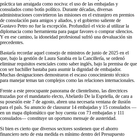
práctica tan arraigada como nociva: el uso de las embajadas y
consulados como botín político. Durante décadas, diversas
administraciones convirtieron las misiones en el extranjero en premios
de consolación para amigos y aliados, y el gobierno saliente de
Gustavo Petro no fue la excepción. Profundizó el vicio al utilizar la
diplomacia como herramienta para pagar favores o comprar silencios.
Y en ese camino, la idoneidad profesional sufrió una devaluación sin
precedentes.
Bastaría recordar aquel consejo de ministros de junio de 2025 en el
que, bajo la gestión de Laura Sarabia en la Cancillería, se ordenó
eliminar requisitos esenciales como saber inglés, bajo la premisa de que
con ser bachiller bastaba para asumir la dignidad de embajador.
Muchas designaciones demostraron el escaso conocimiento técnico
para manejar temas tan complejos como las relaciones internacionales.
Frente a este preocupante panorama de clientelismo, las directrices
trazadas por el mandatario electo, Abelardo De la Espriella, de cara a
su posesión este 7 de agosto, abren una necesaria ventana de ilusión
para el país. Su anuncio de clausurar 14 embajadas y 15 consulados —
en un mapa diplomático que hoy cuenta con 73 embajadas y 111
consulados— constituye un oportuno mensaje de austeridad.
Si bien es cierto que diversos sectores sostienen que el ahorro
financiero neto de esta medida es mínimo dentro del Presupuesto