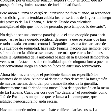
Congreso por el entonces senador
Rafael Pardo
, en 2005, que no
prosperó al esgrimirse razones de inviabilidad fiscal.
Pero ahora el tema se cargó de intensidad política cuando, al responder
si en dicha guardia tendrían cabida los reinsertados de la guerrilla luego
del proceso de La Habana, el Jefe de Estado con calculada
ambigüedad dijo que “no lo he pensado, pero tampoco lo descarto”.
No dejó de ser una enorme paradoja que el sitio escogido para abrir
paso -así se haya querido rectificar después- a que personas que han
estado alzadas en armas contra la República pasen a formar parte de
sus cuerpos de seguridad, haya sido Francia, nación que siempre, pero
sobre todo en las últimas semanas, tiene más que claros los límites
entre la legitimidad de la autoridad basada en la legalidad democrática
versus manifestaciones de criminalidad que de ninguna forma pueden
ser convertidas luego en actos políticos de altruismo sobrevenido.
Ahora bien, es cierto que el presidente Santos no especificó los
alcances de su idea. Aunque al decir que “no descarta” la integración
de nuevas fuerzas del orden por desmovilizados de la guerrilla,
directamente está abriendo una nueva línea de negociación en la mesa
de La Habana. Cualquier cosa que “no descarte” el presidente, como
Jefe de Estado, es un guante que se lanza a la contraparte, que de
agilidad negociadora no anda escasa.
Hay que ponerle orden a ese debate y diferenciar las cosas. La