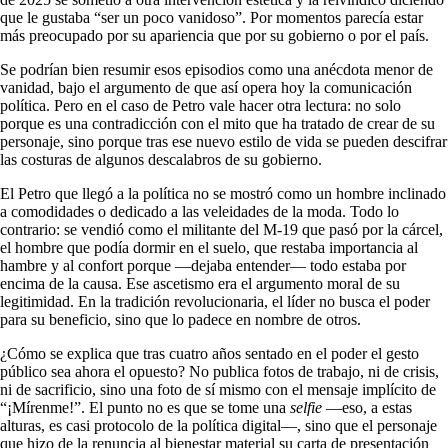
que le gustaba “ser un poco vanidoso”. Por momentos parecía estar
más preocupado por su apariencia que por su gobierno o por el país.
Se podrían bien resumir esos episodios como una anécdota menor de
vanidad, bajo el argumento de que así opera hoy la comunicación
política. Pero en el caso de Petro vale hacer otra lectura: no solo
porque es una contradicción con el mito que ha tratado de crear de su
personaje, sino porque tras ese nuevo estilo de vida se pueden descifrar
las costuras de algunos descalabros de su gobierno.
El Petro que llegó a la política no se mostró como un hombre inclinado
a comodidades o dedicado a las veleidades de la moda. Todo lo
contrario: se vendió como el militante del M-19 que pasó por la cárcel,
el hombre que podía dormir en el suelo, que restaba importancia al
hambre y al confort porque —dejaba entender— todo estaba por
encima de la causa. Ese ascetismo era el argumento moral de su
legitimidad. En la tradición revolucionaria, el líder no busca el poder
para su beneficio, sino que lo padece en nombre de otros.
¿Cómo se explica que tras cuatro años sentado en el poder el gesto
público sea ahora el opuesto? No publica fotos de trabajo, ni de crisis,
ni de sacrificio, sino una foto de sí mismo con el mensaje implícito de
“¡Mírenme!”. El punto no es que se tome una
selfie
—eso, a estas
alturas, es casi protocolo de la política digital—, sino que el personaje
que hizo de la renuncia al bienestar material su carta de presentación