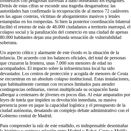
fronterizos con peligrosas travesías a nado bordeando los espigones.
Detrás de estas cifras se esconde una tragedia desgarradora: las
autoridades han confirmado la recuperación de al menos 72 cadáveres
en las aguas costeras, víctimas de ahogamientos masivos y letales
estampidas en los rompeolas. Si bien la posterior coordinación bilateral
facilitó el retorno de más de 48.000 ciudadanos a territorio marroquí, el
colapso social y la paralización del comercio en una ciudad de apenas
80.000 habitantes dejan una profunda sensación de vulnerabilidad
soberana.
Un aspecto crítico y alarmante de este éxodo es la situación de la
infancia. De acuerdo con los balances oficiales, del total de personas
que cruzaron la frontera, unas 7.000 son menores de edad no
acompañados. El impacto sobre la infraestructura local ha sido
devastador. Los centros de protección y acogida de menores de Ceuta
se encuentran en un absoluto colapso institucional. Estas instalaciones,
que habitualmente cuentan con recursos limitados para atender
contingencias ordinarias, vieron multiplicada su ocupación hasta
albergar a centenares de jóvenes en pocos días. Al estar amparados por
leyes de tutela que impiden su devolución inmediata, su masiva
presencia pone en jaque la capacidad logística y el presupuesto de la
ciudad autónoma, desatando un complejo debate administrativo con el
Gobierno central de Madrid.
Para comprender la raíz de este estallido, es indispensable desentrañar
la histórica y espinosa relación entre Madrid y Rabat. Ceuta y Melilla,