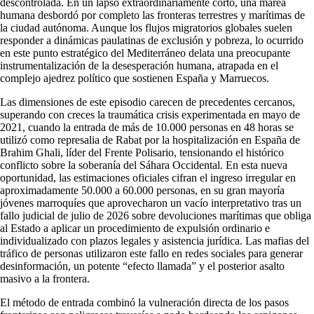
descontrolada. En un lapso extraordinariamente corto, una marea
humana desbordó por completo las fronteras terrestres y marítimas de
la ciudad autónoma. Aunque los flujos migratorios globales suelen
responder a dinámicas paulatinas de exclusión y pobreza, lo ocurrido
en este punto estratégico del Mediterráneo delata una preocupante
instrumentalización de la desesperación humana, atrapada en el
complejo ajedrez político que sostienen España y Marruecos.
Las dimensiones de este episodio carecen de precedentes cercanos,
superando con creces la traumática crisis experimentada en mayo de
2021, cuando la entrada de más de 10.000 personas en 48 horas se
utilizó como represalia de Rabat por la hospitalización en España de
Brahim Ghali, líder del Frente Polisario, tensionando el histórico
conflicto sobre la soberanía del Sáhara Occidental. En esta nueva
oportunidad, las estimaciones oficiales cifran el ingreso irregular en
aproximadamente 50.000 a 60.000 personas, en su gran mayoría
jóvenes marroquíes que aprovecharon un vacío interpretativo tras un
fallo judicial de julio de 2026 sobre devoluciones marítimas que obliga
al Estado a aplicar un procedimiento de expulsión ordinario e
individualizado con plazos legales y asistencia jurídica. Las mafias del
tráfico de personas utilizaron este fallo en redes sociales para generar
desinformación, un potente “efecto llamada” y el posterior asalto
masivo a la frontera.
El método de entrada combinó la vulneración directa de los pasos