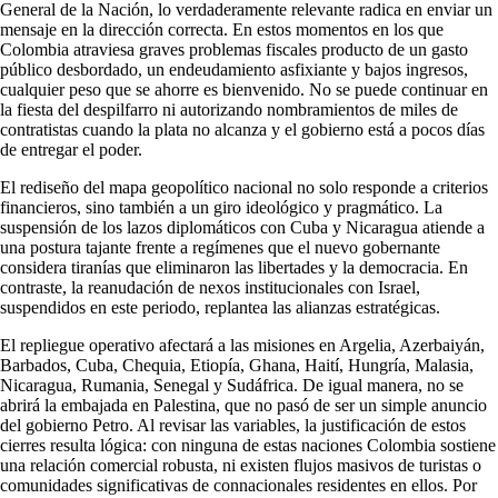
General de la Nación, lo verdaderamente relevante radica en enviar un
mensaje en la dirección correcta. En estos momentos en los que
Colombia atraviesa graves problemas fiscales producto de un gasto
público desbordado, un endeudamiento asfixiante y bajos ingresos,
cualquier peso que se ahorre es bienvenido. No se puede continuar en
la fiesta del despilfarro ni autorizando nombramientos de miles de
contratistas cuando la plata no alcanza y el gobierno está a pocos días
de entregar el poder.
El rediseño del mapa geopolítico nacional no solo responde a criterios
financieros, sino también a un giro ideológico y pragmático. La
suspensión de los lazos diplomáticos con Cuba y Nicaragua atiende a
una postura tajante frente a regímenes que el nuevo gobernante
considera tiranías que eliminaron las libertades y la democracia. En
contraste, la reanudación de nexos institucionales con Israel,
suspendidos en este periodo, replantea las alianzas estratégicas.
El repliegue operativo afectará a las misiones en Argelia, Azerbaiyán,
Barbados, Cuba, Chequia, Etiopía, Ghana, Haití, Hungría, Malasia,
Nicaragua, Rumania, Senegal y Sudáfrica. De igual manera, no se
abrirá la embajada en Palestina, que no pasó de ser un simple anuncio
del gobierno Petro. Al revisar las variables, la justificación de estos
cierres resulta lógica: con ninguna de estas naciones Colombia sostiene
una relación comercial robusta, ni existen flujos masivos de turistas o
comunidades significativas de connacionales residentes en ellos. Por