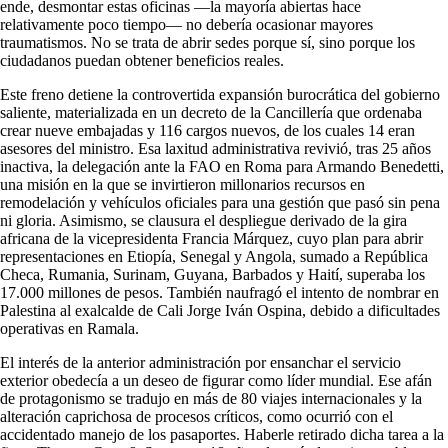
ende, desmontar estas oficinas —la mayoría abiertas hace
relativamente poco tiempo— no debería ocasionar mayores
traumatismos. No se trata de abrir sedes porque sí, sino porque los
ciudadanos puedan obtener beneficios reales.
Este freno detiene la controvertida expansión burocrática del gobierno
saliente, materializada en un decreto de la Cancillería que ordenaba
crear nueve embajadas y 116 cargos nuevos, de los cuales 14 eran
asesores del ministro. Esa laxitud administrativa revivió, tras 25 años
inactiva, la delegación ante la FAO en Roma para Armando Benedetti,
una misión en la que se invirtieron millonarios recursos en
remodelación y vehículos oficiales para una gestión que pasó sin pena
ni gloria. Asimismo, se clausura el despliegue derivado de la gira
africana de la vicepresidenta Francia Márquez, cuyo plan para abrir
representaciones en Etiopía, Senegal y Angola, sumado a República
Checa, Rumania, Surinam, Guyana, Barbados y Haití, superaba los
17.000 millones de pesos. También naufragó el intento de nombrar en
Palestina al exalcalde de Cali Jorge Iván Ospina, debido a dificultades
operativas en Ramala.
El interés de la anterior administración por ensanchar el servicio
exterior obedecía a un deseo de figurar como líder mundial. Ese afán
de protagonismo se tradujo en más de 80 viajes internacionales y la
alteración caprichosa de procesos críticos, como ocurrió con el
accidentado manejo de los pasaportes. Haberle retirado dicha tarea a la