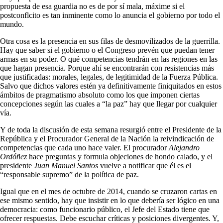
propuesta de esa guardia no es de por sí mala, máxime si el
postconflcito es tan inminente como lo anuncia el gobierno por todo el
mundo.
Otra cosa es la presencia en sus filas de desmovilizados de la guerrilla.
Hay que saber si el gobierno o el Congreso prevén que puedan tener
armas en su poder. O qué competencias tendrán en las regiones en las
que hagan presencia. Porque ahí se encontrarán con resistencias más
que justificadas: morales, legales, de legitimidad de la Fuerza Pública.
Salvo que dichos valores estén ya definitivamente finiquitados en estos
ámbitos de pragmatismo absoluto como los que imponen ciertas
concepciones según las cuales a “la paz” hay que llegar por cualquier
vía.
Y de toda la discusión de esta semana resurgió entre el Presidente de la
República y el Procurador General de la Nación la reivindicación de
competencias que cada uno hace valer. El procurador
Alejandro
Ordóñez
hace preguntas y formula objeciones de hondo calado, y el
presidente
Juan Manuel Santos
vuelve a notificar que él es el
“responsable supremo” de la política de paz.
Igual que en el mes de octubre de 2014, cuando se cruzaron cartas en
ese mismo sentido, hay que insistir en lo que debería ser lógico en una
democracia: como funcionario público, el Jefe del Estado tiene que
ofrecer respuestas. Debe escuchar críticas y posiciones divergentes. Y,