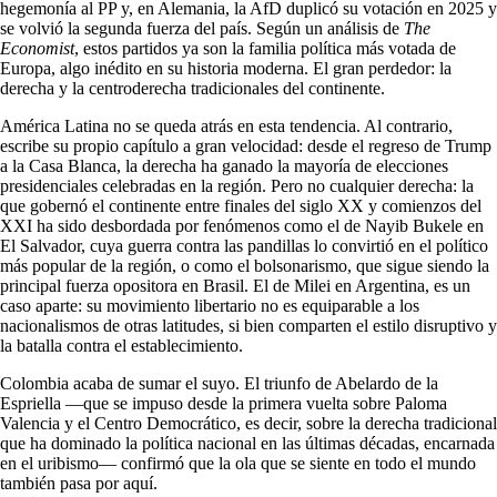
hegemonía al PP y, en Alemania, la AfD duplicó su votación en 2025 y
se volvió la segunda fuerza del país. Según un análisis de
The
Economist
, estos partidos ya son la familia política más votada de
Europa, algo inédito en su historia moderna. El gran perdedor: la
derecha y la centroderecha tradicionales del continente.
América Latina no se queda atrás en esta tendencia. Al contrario,
escribe su propio capítulo a gran velocidad: desde el regreso de Trump
a la Casa Blanca, la derecha ha ganado la mayoría de elecciones
presidenciales celebradas en la región. Pero no cualquier derecha: la
que gobernó el continente entre finales del siglo XX y comienzos del
XXI ha sido desbordada por fenómenos como el de Nayib Bukele en
El Salvador, cuya guerra contra las pandillas lo convirtió en el político
más popular de la región, o como el bolsonarismo, que sigue siendo la
principal fuerza opositora en Brasil. El de Milei en Argentina, es un
caso aparte: su movimiento libertario no es equiparable a los
nacionalismos de otras latitudes, si bien comparten el estilo disruptivo y
la batalla contra el establecimiento.
Colombia acaba de sumar el suyo. El triunfo de Abelardo de la
Espriella —que se impuso desde la primera vuelta sobre Paloma
Valencia y el Centro Democrático, es decir, sobre la derecha tradicional
que ha dominado la política nacional en las últimas décadas, encarnada
en el uribismo— confirmó que la ola que se siente en todo el mundo
también pasa por aquí.