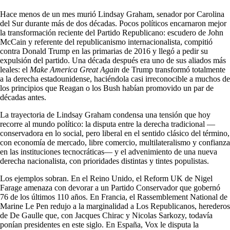
Hace menos de un mes murió Lindsay Graham, senador por Carolina
del Sur durante más de dos décadas. Pocos políticos encarnaron mejor
la transformación reciente del Partido Republicano: escudero de John
McCain y referente del republicanismo internacionalista, compitió
contra Donald Trump en las primarias de 2016 y llegó a pedir su
expulsión del partido. Una década después era uno de sus aliados más
leales: el
Make America Great Again
de Trump transformó totalmente
a la derecha estadounidense, haciéndola casi irreconocible a muchos de
los principios que Reagan o los Bush habían promovido un par de
décadas antes.
La trayectoria de Lindsay Graham condensa una tensión que hoy
recorre al mundo político: la disputa entre la derecha tradicional —
conservadora en lo social, pero liberal en el sentido clásico del término,
con economía de mercado, libre comercio, multilateralismo y confianza
en las instituciones tecnocráticas— y el advenimiento de una nueva
derecha nacionalista, con prioridades distintas y tintes populistas.
Los ejemplos sobran. En el Reino Unido, el Reform UK de Nigel
Farage amenaza con devorar a un Partido Conservador que gobernó
76 de los últimos 110 años. En Francia, el Rassemblement National de
Marine Le Pen redujo a la marginalidad a Los Republicanos, herederos
de De Gaulle que, con Jacques Chirac y Nicolas Sarkozy, todavía
ponían presidentes en este siglo. En España, Vox le disputa la