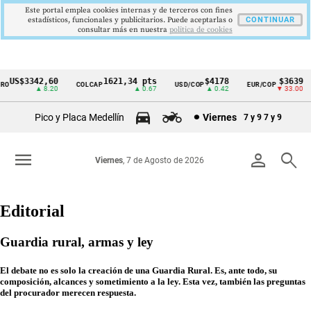
Este portal emplea cookies internas y de terceros con fines
estadísticos, funcionales y publicitarios. Puede aceptarlas o
CONTINUAR
consultar más en nuestra
politica de cookies
$3342,60
1621,34 pts
$4178
$3639
COLCAP
USD/COP
EUR/COP
D
Cintillo
▲ 8.20
▲ 0.67
▲ 0.42
▼ 33.00
de
Pico y Placa Medellín
Viernes
7 y 9
7 y 9
indicadores
económicos
menu
person
search
Viernes
, 7 de Agosto de 2026
Colombia
Editorial
Guardia rural, armas y ley
El debate no es solo la creación de una Guardia Rural. Es, ante todo, su
composición, alcances y sometimiento a la ley. Esta vez, también las preguntas
del procurador merecen respuesta.