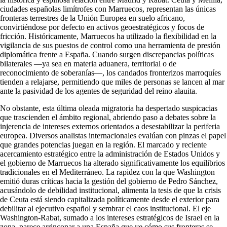
ciudades españolas limítrofes con Marruecos, representan las únicas
fronteras terrestres de la Unión Europea en suelo africano,
convirtiéndose por defecto en activos geoestratégicos y focos de
fricción. Históricamente, Marruecos ha utilizado la flexibilidad en la
vigilancia de sus puestos de control como una herramienta de presión
diplomática frente a España. Cuando surgen discrepancias políticas
bilaterales —ya sea en materia aduanera, territorial o de
reconocimiento de soberanías—, los candados fronterizos marroquíes
tienden a relajarse, permitiendo que miles de personas se lancen al mar
ante la pasividad de los agentes de seguridad del reino alauita.
No obstante, esta última oleada migratoria ha despertado suspicacias
que trascienden el ámbito regional, abriendo paso a debates sobre la
injerencia de intereses externos orientados a desestabilizar la periferia
europea. Diversos analistas internacionales evalúan con pinzas el papel
que grandes potencias juegan en la región. El marcado y reciente
acercamiento estratégico entre la administración de Estados Unidos y
el gobierno de Marruecos ha alterado significativamente los equilibrios
tradicionales en el Mediterráneo. La rapidez con la que Washington
emitió duras críticas hacia la gestión del gobierno de Pedro Sánchez,
acusándolo de debilidad institucional, alimenta la tesis de que la crisis
de Ceuta está siendo capitalizada políticamente desde el exterior para
debilitar al ejecutivo español y sembrar el caos institucional. El eje
Washington-Rabat, sumado a los intereses estratégicos de Israel en la
zona, parece arrinconar a una España que ve cómo sus fronteras se