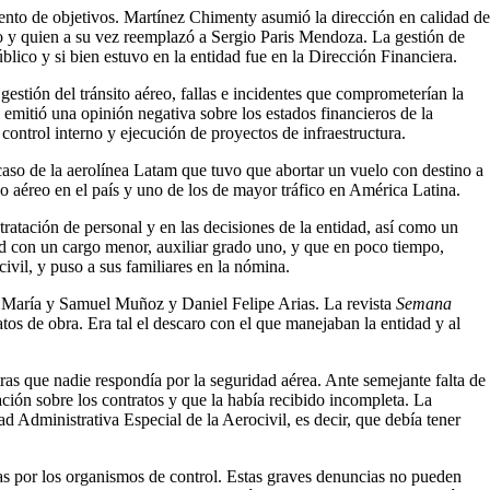
ento de objetivos. Martínez Chimenty asumió la dirección en calidad de
go y quien a su vez reemplazó a Sergio Paris Mendoza. La gestión de
lico y si bien estuvo en la entidad fue en la Dirección Financiera.
gestión del tránsito aéreo, fallas e incidentes que comprometerían la
, emitió una opinión negativa sobre los estados financieros de la
ontrol interno y ejecución de proyectos de infraestructura.
caso de la aerolínea Latam que tuvo que abortar un vuelo con destino a
co aéreo en el país y uno de los de mayor tráfico en América Latina.
tratación de personal y en las decisiones de la entidad, así como un
dad con un cargo menor, auxiliar grado uno, y que en poco tiempo,
civil, y puso a sus familiares en la nómina.
a María y Samuel Muñoz y Daniel Felipe Arias. La revista
Semana
os de obra. Era tal el descaro con el que manejaban la entidad y al
tras que nadie respondía por la seguridad aérea. Ante semejante falta de
ación sobre los contratos y que la había recibido incompleta. La
d Administrativa Especial de la Aerocivil, es decir, que debía tener
das por los organismos de control. Estas graves denuncias no pueden