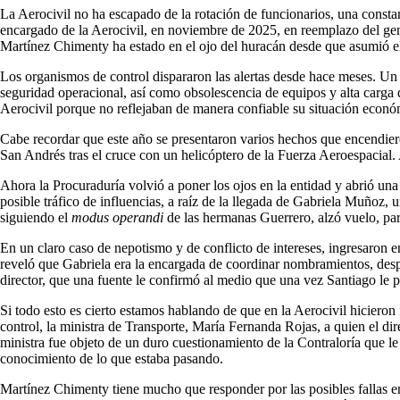
La Aerocivil no ha escapado de la rotación de funcionarios, una consta
encargado de la Aerocivil, en noviembre de 2025, en reemplazo del gen
Martínez Chimenty ha estado en el ojo del huracán desde que asumió el c
Los organismos de control dispararon las alertas desde hace meses. Un in
seguridad operacional, así como obsolescencia de equipos y alta carga de
Aerocivil porque no reflejaban de manera confiable su situación económi
Cabe recordar que este año se presentaron varios hechos que encendiero
San Andrés tras el cruce con un helicóptero de la Fuerza Aeroespacial. 
Ahora la Procuraduría volvió a poner los ojos en la entidad y abrió una 
posible tráfico de influencias, a raíz de la llegada de Gabriela Muñoz,
siguiendo el
modus operandi
de las hermanas Guerrero, alzó vuelo, parti
En un claro caso de nepotismo y de conflicto de intereses, ingresaron
reveló que Gabriela era la encargada de coordinar nombramientos, despi
director, que una fuente le confirmó al medio que una vez Santiago le
Si todo esto es cierto estamos hablando de que en la Aerocivil hicieron 
control, la ministra de Transporte, María Fernanda Rojas, a quien el dir
ministra fue objeto de un duro cuestionamiento de la Contraloría que le 
conocimiento de lo que estaba pasando.
Martínez Chimenty tiene mucho que responder por las posibles fallas en