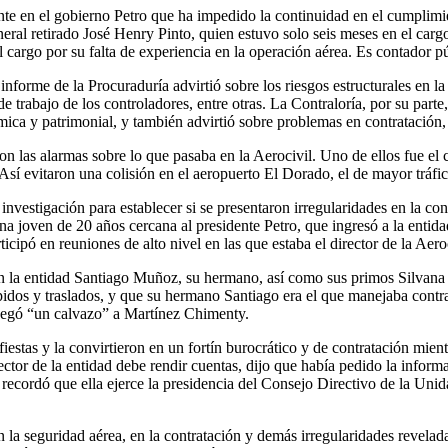
nte en el gobierno Petro que ha impedido la continuidad en el cumplimi
eral retirado José Henry Pinto, quien estuvo solo seis meses en el car
argo por su falta de experiencia en la operación aérea. Es contador púb
forme de la Procuraduría advirtió sobre los riesgos estructurales en la 
 trabajo de los controladores, entre otras. La Contraloría, por su parte
ca y patrimonial, y también advirtió sobre problemas en contratación, c
n las alarmas sobre lo que pasaba en la Aerocivil. Uno de ellos fue el 
Así evitaron una colisión en el aeropuerto El Dorado, el de mayor tráfi
investigación para establecer si se presentaron irregularidades en la con
 una joven de 20 años cercana al presidente Petro, que ingresó a la enti
cipó en reuniones de alto nivel en las que estaba el director de la Aero
 en la entidad Santiago Muñoz, su hermano, así como sus primos Silvan
dos y traslados, y que su hermano Santiago era el que manejaba contrat
 pegó “un calvazo” a Martínez Chimenty.
fiestas y la convirtieron en un fortín burocrático y de contratación mien
ector de la entidad debe rendir cuentas, dijo que había pedido la inform
recordó que ella ejerce la presidencia del Consejo Directivo de la Unida
 la seguridad aérea, en la contratación y demás irregularidades revela