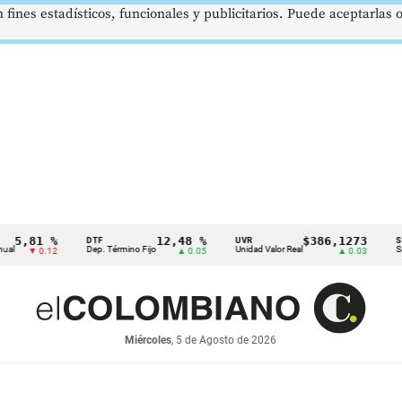
 fines estadísticos, funcionales y publicitarios. Puede aceptarlas
81 %
12,48 %
$386,1273
DTF
UVR
SMMLV
Dep. Término Fijo
Unidad Valor Real
Salario M
▼ 0.12
▲ 0.05
▲ 0.03
Miércoles
, 5 de Agosto de 2026