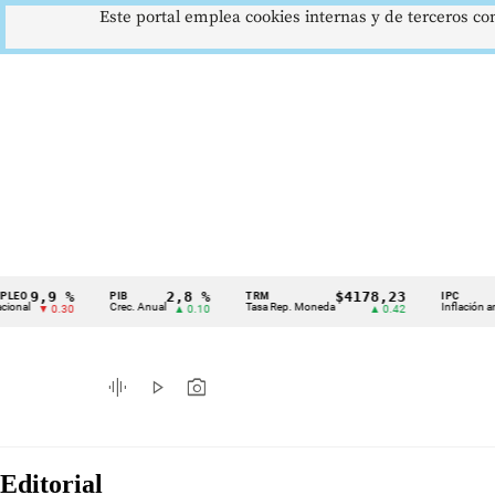
Este portal emplea cookies internas y de terceros con
,9 %
2,8 %
$4178,23
5,
PIB
TRM
IPC
Cintillo
Crec. Anual
Tasa Rep. Moneda
Inflación anual
▼ 0.30
▲ 0.10
▲ 0.42
de
indicadores
graphic_eq
play_arrow
photo_camera
económicos
Colombia
Editorial