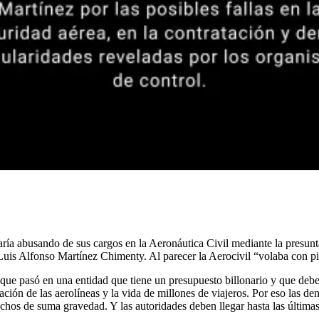
ría abusando de sus cargos en la Aeronáutica Civil mediante la presunt
, Luis Alfonso Martínez Chimenty. Al parecer la Aerocivil “volaba con pil
 que pasó en una entidad que tiene un presupuesto billonario y que debe
ón de las aerolíneas y la vida de millones de viajeros. Por eso las de
chos de suma gravedad. Y las autoridades deben llegar hasta las última