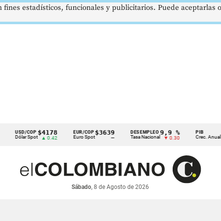
 fines estadísticos, funcionales y publicitarios. Puede aceptarlas
$4178
$3639
9,9 %
2,8
USD/COP
EUR/COP
DESEMPLEO
PIB
Dólar Spot
Euro Spot
Tasa Nacional
Crec. Anual
▲ 0.42
—
▼ 0.30
▲ 0
Sábado
, 8 de Agosto de 2026