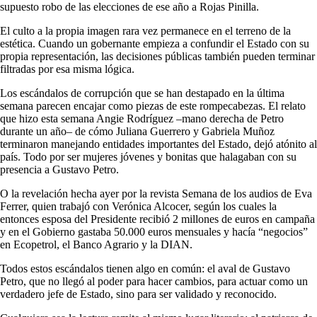
supuesto robo de las elecciones de ese año a Rojas Pinilla.
El culto a la propia imagen rara vez permanece en el terreno de la
estética. Cuando un gobernante empieza a confundir el Estado con su
propia representación, las decisiones públicas también pueden terminar
filtradas por esa misma lógica.
Los escándalos de corrupción que se han destapado en la última
semana parecen encajar como piezas de este rompecabezas. El relato
que hizo esta semana Angie Rodríguez –mano derecha de Petro
durante un año– de cómo Juliana Guerrero y Gabriela Muñoz
terminaron manejando entidades importantes del Estado, dejó atónito al
país. Todo por ser mujeres jóvenes y bonitas que halagaban con su
presencia a Gustavo Petro.
O la revelación hecha ayer por la revista Semana de los audios de Eva
Ferrer, quien trabajó con Verónica Alcocer, según los cuales la
entonces esposa del Presidente recibió 2 millones de euros en campaña
y en el Gobierno gastaba 50.000 euros mensuales y hacía “negocios”
en Ecopetrol, el Banco Agrario y la DIAN.
Todos estos escándalos tienen algo en común: el aval de Gustavo
Petro, que no llegó al poder para hacer cambios, para actuar como un
verdadero jefe de Estado, sino para ser validado y reconocido.