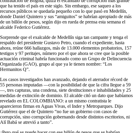
contratación de Bogotá, quizá el escándalo de corrupción más grande
que ha tenido el país en este siglo. Sin embargo, ese saqueo a los
recursos públicos se quedaría pequeño con lo que pasó en Medellín,
donde Daniel Quintero y sus “amiguitos” se habrían apropiado de más
de un billón de pesos, según dijo en rueda de prensa esta semana el
alcalde Federico Gutiérrez.
Sorprende que el exalcalde de Medellín siga tan campante y tenga el
respaldo del presidente Gustavo Petro, cuando el expediente, hasta
ahora, reúne 666 hallazgos, más de 13.000 elementos probatorios, 157
testigos y 97 peritajes, número por el que ahora se cree que la posible
actuación criminal habría funcionado como un Grupo de Delincuencia
Organizada (GAO), grupo al que ya le tienen nombre: “Los
Hermanitos Q”.
Los casos investigados han avanzado, dejando el aterrador récord de
55 personas imputadas —con la posibilidad de que la cifra llegue a 59
—, tres capturas, una condena, siete destituciones e inhabilidades y 25
medidas de extinción de dominio. El alcalde citó un dato que habíamos
revelado en EL COLOMBIANO: a un mismo contratista le
aparecieron firmas en Aguas Vivas, el Inder y Metroparques. Dijo
Gutiérrez que el de Quintero “no fue un gobierno con casos de
corrupción, sino corrupción gobernando desde distintos escritorios, ni
Alí Babá se atrevió a tanto”.
¿Pero qué se puede hacer con ese billón de pesos que se habrían