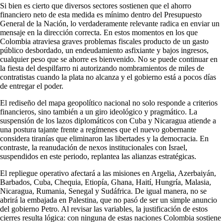
Si bien es cierto que diversos sectores sostienen que el ahorro
financiero neto de esta medida es mínimo dentro del Presupuesto
General de la Nación, lo verdaderamente relevante radica en enviar un
mensaje en la dirección correcta. En estos momentos en los que
Colombia atraviesa graves problemas fiscales producto de un gasto
público desbordado, un endeudamiento asfixiante y bajos ingresos,
cualquier peso que se ahorre es bienvenido. No se puede continuar en
la fiesta del despilfarro ni autorizando nombramientos de miles de
contratistas cuando la plata no alcanza y el gobierno está a pocos días
de entregar el poder.
El rediseño del mapa geopolítico nacional no solo responde a criterios
financieros, sino también a un giro ideológico y pragmático. La
suspensión de los lazos diplomáticos con Cuba y Nicaragua atiende a
una postura tajante frente a regímenes que el nuevo gobernante
considera tiranías que eliminaron las libertades y la democracia. En
contraste, la reanudación de nexos institucionales con Israel,
suspendidos en este periodo, replantea las alianzas estratégicas.
El repliegue operativo afectará a las misiones en Argelia, Azerbaiyán,
Barbados, Cuba, Chequia, Etiopía, Ghana, Haití, Hungría, Malasia,
Nicaragua, Rumania, Senegal y Sudáfrica. De igual manera, no se
abrirá la embajada en Palestina, que no pasó de ser un simple anuncio
del gobierno Petro. Al revisar las variables, la justificación de estos
cierres resulta lógica: con ninguna de estas naciones Colombia sostiene