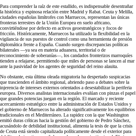
Para comprender la raíz de este estallido, es indispensable desentrañar
la histórica y espinosa relación entre Madrid y Rabat. Ceuta y Melilla,
ciudades españolas limítrofes con Marruecos, representan las únicas
fronteras terrestres de la Unión Europea en suelo africano,
convirtiéndose por defecto en activos geoestratégicos y focos de
fricción. Históricamente, Marruecos ha utilizado la flexibilidad en la
vigilancia de sus puestos de control como una herramienta de presión
diplomática frente a España. Cuando surgen discrepancias políticas
bilaterales —ya sea en materia aduanera, territorial o de
reconocimiento de soberanías—, los candados fronterizos marroquíes
tienden a relajarse, permitiendo que miles de personas se lancen al mar
ante la pasividad de los agentes de seguridad del reino alauita.
No obstante, esta última oleada migratoria ha despertado suspicacias
que trascienden el ámbito regional, abriendo paso a debates sobre la
injerencia de intereses externos orientados a desestabilizar la periferia
europea. Diversos analistas internacionales evalúan con pinzas el papel
que grandes potencias juegan en la región. El marcado y reciente
acercamiento estratégico entre la administración de Estados Unidos y
el gobierno de Marruecos ha alterado significativamente los equilibrios
tradicionales en el Mediterráneo. La rapidez con la que Washington
emitió duras críticas hacia la gestión del gobierno de Pedro Sánchez,
acusándolo de debilidad institucional, alimenta la tesis de que la crisis
de Ceuta está siendo capitalizada políticamente desde el exterior para