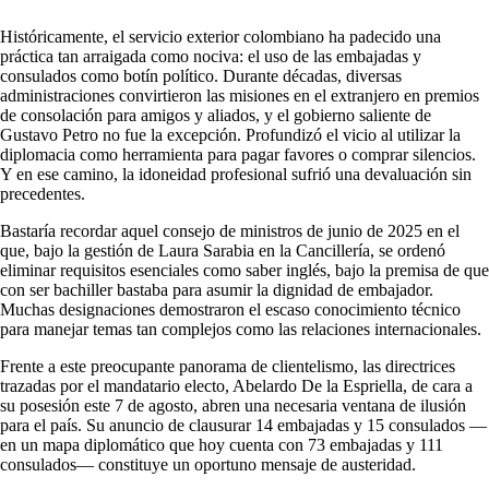
Históricamente, el servicio exterior colombiano ha padecido una
práctica tan arraigada como nociva: el uso de las embajadas y
consulados como botín político. Durante décadas, diversas
administraciones convirtieron las misiones en el extranjero en premios
de consolación para amigos y aliados, y el gobierno saliente de
Gustavo Petro no fue la excepción. Profundizó el vicio al utilizar la
diplomacia como herramienta para pagar favores o comprar silencios.
Y en ese camino, la idoneidad profesional sufrió una devaluación sin
precedentes.
Bastaría recordar aquel consejo de ministros de junio de 2025 en el
que, bajo la gestión de Laura Sarabia en la Cancillería, se ordenó
eliminar requisitos esenciales como saber inglés, bajo la premisa de que
con ser bachiller bastaba para asumir la dignidad de embajador.
Muchas designaciones demostraron el escaso conocimiento técnico
para manejar temas tan complejos como las relaciones internacionales.
Frente a este preocupante panorama de clientelismo, las directrices
trazadas por el mandatario electo, Abelardo De la Espriella, de cara a
su posesión este 7 de agosto, abren una necesaria ventana de ilusión
para el país. Su anuncio de clausurar 14 embajadas y 15 consulados —
en un mapa diplomático que hoy cuenta con 73 embajadas y 111
consulados— constituye un oportuno mensaje de austeridad.