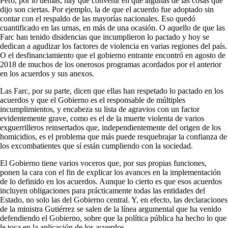
Pero, por lo demás, hay que convenir en que algunas de las cosas que
dijo son ciertas. Por ejemplo, la de que el acuerdo fue adoptado sin
contar con el respaldo de las mayorías nacionales. Eso quedó
cuantificado en las urnas, en más de una ocasión. O aquello de que las
Farc han tenido disidencias que incumplieron lo pactado y hoy se
dedican a agudizar los factores de violencia en varias regiones del país.
O el desfinanciamiento que el gobierno entrante encontró en agosto de
2018 de muchos de los onerosos programas acordados por el anterior
en los acuerdos y sus anexos.
Las Farc, por su parte, dicen que ellas han respetado lo pactado en los
acuerdos y que el Gobierno es el responsable de múltiples
incumplimientos, y encabeza su lista de agravios con un factor
evidentemente grave, como es el de la muerte violenta de varios
exguerrilleros reinsertados que, independientemente del origen de los
homicidios, es el problema que más puede resquebrajar la confianza de
los excombatientes que sí están cumpliendo con la sociedad.
El Gobierno tiene varios voceros que, por sus propias funciones,
ponen la cara con el fin de explicar los avances en la implementación
de lo definido en los acuerdos. Aunque lo cierto es que esos acuerdos
incluyen obligaciones para prácticamente todas las entidades del
Estado, no solo las del Gobierno central. Y, en efecto, las declaraciones
de la ministra Gutiérrez se salen de la línea argumental que ha venido
defendiendo el Gobierno, sobre que la política pública ha hecho lo que
le toca en la aplicación de los acuerdos.