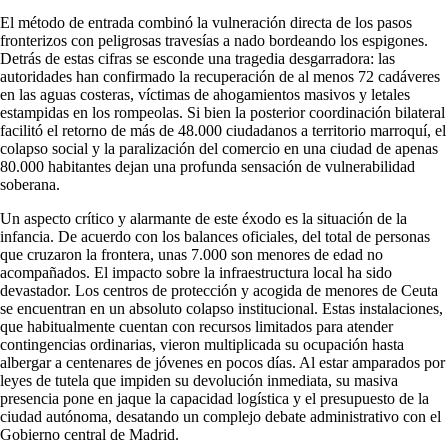
El método de entrada combinó la vulneración directa de los pasos
fronterizos con peligrosas travesías a nado bordeando los espigones.
Detrás de estas cifras se esconde una tragedia desgarradora: las
autoridades han confirmado la recuperación de al menos 72 cadáveres
en las aguas costeras, víctimas de ahogamientos masivos y letales
estampidas en los rompeolas. Si bien la posterior coordinación bilateral
facilitó el retorno de más de 48.000 ciudadanos a territorio marroquí, el
colapso social y la paralización del comercio en una ciudad de apenas
80.000 habitantes dejan una profunda sensación de vulnerabilidad
soberana.
Un aspecto crítico y alarmante de este éxodo es la situación de la
infancia. De acuerdo con los balances oficiales, del total de personas
que cruzaron la frontera, unas 7.000 son menores de edad no
acompañados. El impacto sobre la infraestructura local ha sido
devastador. Los centros de protección y acogida de menores de Ceuta
se encuentran en un absoluto colapso institucional. Estas instalaciones,
que habitualmente cuentan con recursos limitados para atender
contingencias ordinarias, vieron multiplicada su ocupación hasta
albergar a centenares de jóvenes en pocos días. Al estar amparados por
leyes de tutela que impiden su devolución inmediata, su masiva
presencia pone en jaque la capacidad logística y el presupuesto de la
ciudad autónoma, desatando un complejo debate administrativo con el
Gobierno central de Madrid.