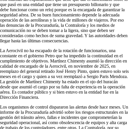
que pasó en una entidad que tiene un presupuesto billonario y que
debe funcionar como un reloj porque es la encargada de garantizar la
seguridad aérea. De su buen funcionamiento depende la adecuada
operación de las aerolíneas y la vida de millones de viajeros. Por eso
las denuncias de la Procuraduría, la Contraloría y los medios de
comunicación no se deben tomar a la ligera, sino que deben ser
consideradas como hechos de suma gravedad. Y las autoridades deben
llegar hasta las últimas consecuencias.
La Aerocivil no ha escapado de la rotación de funcionarios, una
constante en el gobierno Petro que ha impedido la continuidad en el
cumplimiento de objetivos. Martínez Chimenty asumió la dirección en
calidad de encargado de la Aerocivil, en noviembre de 2025, en
reemplazo del general retirado José Henry Pinto, quien estuvo solo seis
meses en el cargo y quien a su vez reemplazó a Sergio Paris Mendoza.
La gestión de Martínez Chimenty ha estado en el ojo del huracán
desde que asumió el cargo por su falta de experiencia en la operación
aérea. Es contador público y si bien estuvo en la entidad fue en la
Dirección Financiera.
Los organismos de control dispararon las alertas desde hace meses. Un
informe de la Procuraduría advirtió sobre los riesgos estructurales en la
gestión del tránsito aéreo, fallas e incidentes que comprometerían la
seguridad operacional, así como obsolescencia de equipos y alta carga
de trabajo de los controladores, entre otras. La Contraloría, por su