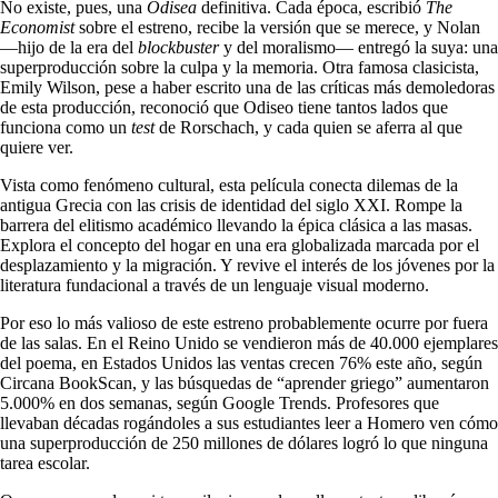
No existe, pues, una
Odisea
definitiva. Cada época, escribió
The
Economist
sobre el estreno, recibe la versión que se merece, y Nolan
—hijo de la era del
blockbuster
y del moralismo— entregó la suya: una
superproducción sobre la culpa y la memoria. Otra famosa clasicista,
Emily Wilson, pese a haber escrito una de las críticas más demoledoras
de esta producción, reconoció que Odiseo tiene tantos lados que
funciona como un
test
de Rorschach, y cada quien se aferra al que
quiere ver.
Vista como fenómeno cultural, esta película conecta dilemas de la
antigua Grecia con las crisis de identidad del siglo XXI. Rompe la
barrera del elitismo académico llevando la épica clásica a las masas.
Explora el concepto del hogar en una era globalizada marcada por el
desplazamiento y la migración. Y revive el interés de los jóvenes por la
literatura fundacional a través de un lenguaje visual moderno.
Por eso lo más valioso de este estreno probablemente ocurre por fuera
de las salas. En el Reino Unido se vendieron más de 40.000 ejemplares
del poema, en Estados Unidos las ventas crecen 76% este año, según
Circana BookScan, y las búsquedas de “aprender griego” aumentaron
5.000% en dos semanas, según Google Trends. Profesores que
llevaban décadas rogándoles a sus estudiantes leer a Homero ven cómo
una superproducción de 250 millones de dólares logró lo que ninguna
tarea escolar.