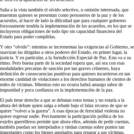
Salta a la vista también el olvido selectivo, u omisión interesada, que
muestran quienes se presentan como personeros de la paz y de los
acuerdos, al hacer de lado la dificultad que para cualquier gobierno
forzosamente tendría la implementación de los acuerdos, en los que se
incluyeron obligaciones de todo tipo sin capacidad financiera del
Estado para poder cumplirlas.
Y otro “olvido”: mientras se incrementan las exigencias al Gobierno, se
suavizan las dirigidas a otros poderes del Estado, en primer lugar, la
justicia. Y en particular, a la Jurisdicción Especial de Paz. Esta va a su
ritmo. Pero buena parte de la sociedad espera que, así sea con esas
modalidades precarias de sanción por tan graves crímenes, haya
definición de consecuencias punitivas para quienes incurrieron en tan
enorme cantidad de violaciones a los derechos humanos de cientos de
miles de víctimas. Mientras esto no ocurra habrá amargo sabor de
impunidad y poca confianza en la implementación de la paz.
El país tiene derecho a que se debatan estos temas y no estaría a la
altura del debate quien salga a rebatir bajo el falaz recurso de que se
quiere “volver a la guerra”. A esas épocas de ferocidad violenta no
quiere regresar nadie. Precisamente la participación política de los
exjefes guerrilleros permite que ahora ellos, además de pedir cuentas,
también puedan ser interpelados y rindan cuentas sobre puntos tan
importantes como los bienes aportados para reparar a sus víctimas.