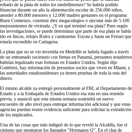
robado de la plata de todos los medellinenses? Se habría podido
financiar durante un año la alimentación escolar de 256.000 niños,
atender a 80.000 menores y 12.000 madres gestantes en el programa
Buen Comienzo, construir diez megacolegios o ejecutar más de 5.100
mejoramientos de vivienda. ¿Y en qué terminó esa plata? Pues según
las investigaciones, se puede determinar que parte de esa plata se había
ido en fincas, relojes Rolex y camionetas Toyota y hasta un Ferrari que
estaría escondido en Cartagena.
La plata que no se vio invertida en Medellín se habría fugado a través
de un entramado societario con firmas en Panamá, presuntos testaferros
habrían legalizado esas fortunas en Estados Unidos. Según dijo
Gutiérrez, hay información de presuntos socios que viven en Miami, y
las autoridades estadounidenses ya tienen pruebas de toda la ruta del
dinero.
El mismo alcalde ya entregó personalmente al FBI, al Departamento de
Estado y a la Embajada de Estados Unidos esa ruta en una reunión
previa, y anunció que esta misma semana sostendrá un nuevo
encuentro de alto nivel para entregar información adicional y que estas
agencias puedan reunir evidencia suficiente para solicitar la extradición
de los implicados.
Una de las cosas que más indignó de lo que reveló la Alcaldía, fue el
cinismo que mostraron los llamados “Hermanos Q”. En el chat de