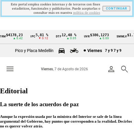
Este portal emplea cookies internas y de terceros con fines
estadísticos, funcionales y publicitarios. Puede aceptarlas o
CONTINUAR
consultar más en nuestra
politica de cookies
$4178,23
5,81 %
12,48 %
$386,1273
$1.750
IPC
DTF
UVR
SMMLV
Cintillo
▲ 0.42
▼ 0.12
▲ 0.05
▲ 0.03
de
Pico y Placa Medellín
Viernes
7 y 9
7 y 9
indicadores
económicos
menu
person
search
Viernes
, 7 de Agosto de 2026
Colombia
Editorial
La suerte de los acuerdos de paz
Aunque la expresión usada por la ministra del Interior se sale de la línea
argumental del Gobierno, hay puntos que corresponden a la realidad. Decirlos
no es querer volver atrás.