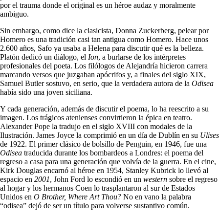
por el trauma donde el original es un héroe audaz y moralmente
ambiguo.
Sin embargo, como dice la clasicista, Donna Zuckerberg, pelear por
Homero es una tradición casi tan antigua como Homero. Hace unos
2.600 años, Safo ya usaba a Helena para discutir qué es la belleza.
Platón dedicó un diálogo, el
Ion
, a burlarse de los intérpretes
profesionales del poeta. Los filólogos de Alejandría hicieron carrera
marcando versos que juzgaban apócrifos y, a finales del siglo XIX,
Samuel Butler sostuvo, en serio, que la verdadera autora de la
Odisea
había sido una joven siciliana.
Y cada generación, además de discutir el poema, lo ha reescrito a su
imagen. Los trágicos atenienses convirtieron la épica en teatro.
Alexander Pope la tradujo en el siglo XVIII con modales de la
Ilustración. James Joyce la comprimió en un día de Dublín en su
Ulises
de 1922. El primer clásico de bolsillo de Penguin, en 1946, fue una
Odisea
traducida durante los bombardeos a Londres: el poema del
regreso a casa para una generación que volvía de la guerra. En el cine,
Kirk Douglas encarnó al héroe en 1954, Stanley Kubrick lo llevó al
espacio en
2001
, John Ford lo escondió en un
western
sobre el regreso
al hogar y los hermanos Coen lo trasplantaron al sur de Estados
Unidos en
O Brother, Where Art Thou?
No en vano la palabra
“odisea” dejó de ser un título para volverse sustantivo común.