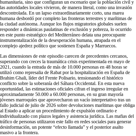
humanitaria, sino que configuran un escenario que la población civil y
las autoridades locales vivieron, de manera literal, como una invasión
descontrolada. En un lapso extraordinariamente corto, una marea
humana desbordó por completo las fronteras terrestres y marítimas de
la ciudad autónoma. Aunque los flujos migratorios globales suelen
responder a dinámicas paulatinas de exclusión y pobreza, lo ocurrido
en este punto estratégico del Mediterráneo delata una preocupante
instrumentalización de la desesperación humana, atrapada en el
complejo ajedrez político que sostienen España y Marruecos.
Las dimensiones de este episodio carecen de precedentes cercanos,
superando con creces la traumática crisis experimentada en mayo de
2021, cuando la entrada de más de 10.000 personas en 48 horas se
utilizó como represalia de Rabat por la hospitalización en España de
Brahim Ghali, líder del Frente Polisario, tensionando el histórico
conflicto sobre la soberanía del Sáhara Occidental. En esta nueva
oportunidad, las estimaciones oficiales cifran el ingreso irregular en
aproximadamente 50.000 a 60.000 personas, en su gran mayoría
jóvenes marroquíes que aprovecharon un vacío interpretativo tras un
fallo judicial de julio de 2026 sobre devoluciones marítimas que obliga
al Estado a aplicar un procedimiento de expulsión ordinario e
individualizado con plazos legales y asistencia jurídica. Las mafias del
tráfico de personas utilizaron este fallo en redes sociales para generar
desinformación, un potente “efecto llamada” y el posterior asalto
masivo a la frontera.