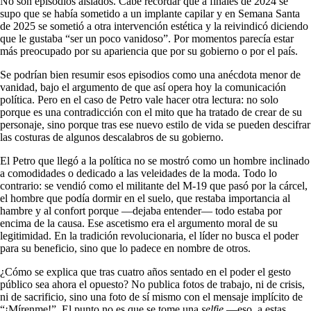
No son episodios aislados. Cabe recordar que a finales de 2024 se
supo que se había sometido a un implante capilar y en Semana Santa
de 2025 se sometió a otra intervención estética y la reivindicó diciendo
que le gustaba “ser un poco vanidoso”. Por momentos parecía estar
más preocupado por su apariencia que por su gobierno o por el país.
Se podrían bien resumir esos episodios como una anécdota menor de
vanidad, bajo el argumento de que así opera hoy la comunicación
política. Pero en el caso de Petro vale hacer otra lectura: no solo
porque es una contradicción con el mito que ha tratado de crear de su
personaje, sino porque tras ese nuevo estilo de vida se pueden descifrar
las costuras de algunos descalabros de su gobierno.
El Petro que llegó a la política no se mostró como un hombre inclinado
a comodidades o dedicado a las veleidades de la moda. Todo lo
contrario: se vendió como el militante del M-19 que pasó por la cárcel,
el hombre que podía dormir en el suelo, que restaba importancia al
hambre y al confort porque —dejaba entender— todo estaba por
encima de la causa. Ese ascetismo era el argumento moral de su
legitimidad. En la tradición revolucionaria, el líder no busca el poder
para su beneficio, sino que lo padece en nombre de otros.
¿Cómo se explica que tras cuatro años sentado en el poder el gesto
público sea ahora el opuesto? No publica fotos de trabajo, ni de crisis,
ni de sacrificio, sino una foto de sí mismo con el mensaje implícito de
“¡Mírenme!”. El punto no es que se tome una
selfie
—eso, a estas