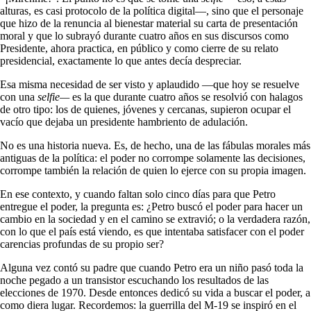
alturas, es casi protocolo de la política digital—, sino que el personaje
que hizo de la renuncia al bienestar material su carta de presentación
moral y que lo subrayó durante cuatro años en sus discursos como
Presidente, ahora practica, en público y como cierre de su relato
presidencial, exactamente lo que antes decía despreciar.
Esa misma necesidad de ser visto y aplaudido —que hoy se resuelve
con una
selfie—
es la que durante cuatro años se resolvió con halagos
de otro tipo: los de quienes, jóvenes y cercanas, supieron ocupar el
vacío que dejaba un presidente hambriento de adulación.
No es una historia nueva. Es, de hecho, una de las fábulas morales más
antiguas de la política: el poder no corrompe solamente las decisiones,
corrompe también la relación de quien lo ejerce con su propia imagen.
En ese contexto, y cuando faltan solo cinco días para que Petro
entregue el poder, la pregunta es: ¿Petro buscó el poder para hacer un
cambio en la sociedad y en el camino se extravió; o la verdadera razón,
con lo que el país está viendo, es que intentaba satisfacer con el poder
carencias profundas de su propio ser?
Alguna vez contó su padre que cuando Petro era un niño pasó toda la
noche pegado a un transistor escuchando los resultados de las
elecciones de 1970. Desde entonces dedicó su vida a buscar el poder, a
como diera lugar. Recordemos: la guerrilla del M-19 se inspiró en el