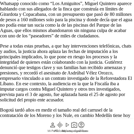
Whatsapp conocido como “Los Amiguitos”, Miguel Quintero aparece
hablando con sus allegados de la finca que construía en límites de
Girardota y Copacabana, con un presupuesto que pasó de 80 millones
de pesos a 160 millones solo para la piscina y donde decía que el agua
no podía estar tan sucia como la de las piscinas del Parque de las
Aguas, que ellos mismos abandonaron sin ninguna culpa de acabar
con uno de los “paseadores” de miles de ciudadanos.
Pese a todas estas pruebas, a que hay intervenciones telefónicas, chats
y audios, la justicia ahora aplaza las fechas de imputación a los
principales implicados, lo que pone en riesgo los procesos y la
integridad de quienes están colaborando con la justicia. Gutiérrez
denunció que testigos clave y sus familias han recibido amenazas y
presiones, y recordó el asesinato de Asdrúbal Vélez Orozco,
empresario vinculado a un contrato investigado de la Reforestadora El
Líbano. En ese contexto, la audiencia en la que la Fiscalía iba a
imputar cargos contra Miguel Quintero y otros tres investigados,
prevista para el 3 de agosto, fue aplazada hasta el 25 de agosto por
solicitud del propio ente acusador.
Bogotá tardó años en medir el tamaño real del carrusel de la
contratación de los Moreno y los Nule, en cambio Medellín tiene hoy
—y desde hace ya años, gracias a medios de comunicación y
person
graphic_eq
play_arrow
photo_camera
account_circle
ciudadanos— las cifras, la ruta del dinero, los chats y los audios, lo
único que falta es celeridad.
Mi Perfil
Pódcast
Reportajes gráficos
Videos
Suscríbete