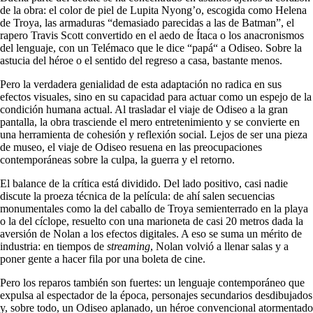
de la obra: el color de piel de Lupita Nyong’o, escogida como Helena
de Troya, las armaduras “demasiado parecidas a las de Batman”, el
rapero Travis Scott convertido en el aedo de Ítaca o los anacronismos
del lenguaje, con un Telémaco que le dice “papá“ a Odiseo. Sobre la
astucia del héroe o el sentido del regreso a casa, bastante menos.
Pero la verdadera genialidad de esta adaptación no radica en sus
efectos visuales, sino en su capacidad para actuar como un espejo de la
condición humana actual. Al trasladar el viaje de Odiseo a la gran
pantalla, la obra trasciende el mero entretenimiento y se convierte en
una herramienta de cohesión y reflexión social. Lejos de ser una pieza
de museo, el viaje de Odiseo resuena en las preocupaciones
contemporáneas sobre la culpa, la guerra y el retorno.
El balance de la crítica está dividido. Del lado positivo, casi nadie
discute la proeza técnica de la película: de ahí salen secuencias
monumentales como la del caballo de Troya semienterrado en la playa
o la del cíclope, resuelto con una marioneta de casi 20 metros dada la
aversión de Nolan a los efectos digitales. A eso se suma un mérito de
industria: en tiempos de
streaming
, Nolan volvió a llenar salas y a
poner gente a hacer fila por una boleta de cine.
Pero los reparos también son fuertes: un lenguaje contemporáneo que
expulsa al espectador de la época, personajes secundarios desdibujados
y, sobre todo, un Odiseo aplanado, un héroe convencional atormentado