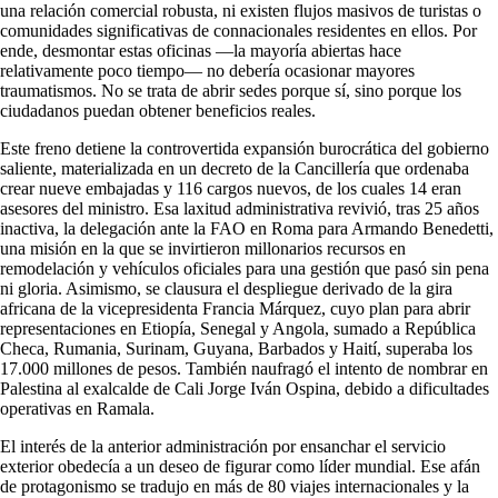
una relación comercial robusta, ni existen flujos masivos de turistas o
comunidades significativas de connacionales residentes en ellos. Por
ende, desmontar estas oficinas —la mayoría abiertas hace
relativamente poco tiempo— no debería ocasionar mayores
traumatismos. No se trata de abrir sedes porque sí, sino porque los
ciudadanos puedan obtener beneficios reales.
Este freno detiene la controvertida expansión burocrática del gobierno
saliente, materializada en un decreto de la Cancillería que ordenaba
crear nueve embajadas y 116 cargos nuevos, de los cuales 14 eran
asesores del ministro. Esa laxitud administrativa revivió, tras 25 años
inactiva, la delegación ante la FAO en Roma para Armando Benedetti,
una misión en la que se invirtieron millonarios recursos en
remodelación y vehículos oficiales para una gestión que pasó sin pena
ni gloria. Asimismo, se clausura el despliegue derivado de la gira
africana de la vicepresidenta Francia Márquez, cuyo plan para abrir
representaciones en Etiopía, Senegal y Angola, sumado a República
Checa, Rumania, Surinam, Guyana, Barbados y Haití, superaba los
17.000 millones de pesos. También naufragó el intento de nombrar en
Palestina al exalcalde de Cali Jorge Iván Ospina, debido a dificultades
operativas en Ramala.
El interés de la anterior administración por ensanchar el servicio
exterior obedecía a un deseo de figurar como líder mundial. Ese afán
de protagonismo se tradujo en más de 80 viajes internacionales y la