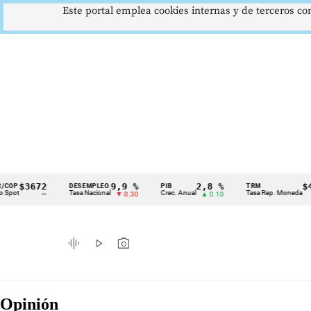
Este portal emplea cookies internas y de terceros con
3672
9,9 %
2,8 %
$4178,
DESEMPLEO
PIB
TRM
Cintillo
Tasa Nacional
Crec. Anual
Tasa Rep. Moneda
—
▼ 0.30
▲ 0.10
▲ 0
de
indicadores
graphic_eq
play_arrow
photo_camera
económicos
Colombia
Opinión