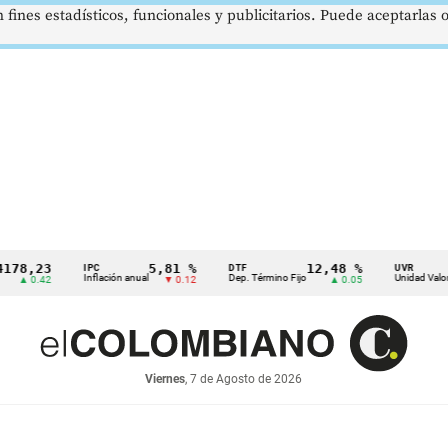
 fines estadísticos, funcionales y publicitarios. Puede aceptarlas
23
5,81 %
12,48 %
$3
IPC
DTF
UVR
Inflación anual
Dep. Término Fijo
Unidad Valor Real
.42
▼ 0.12
▲ 0.05
Viernes
, 7 de Agosto de 2026