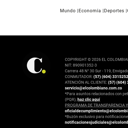
Mundo
Economía
Deportes
REDES SOCIALES
COPYRIGHT © 2026 EL COLOMBIA
NIT: 890901352-3
Carrera 48 N° 30 Sur - 119, Envigad
CONMUTADOR:
(57) (604) 331525
ATENCIÓN AL CLIENTE:
(57) (604)
servicio@elcolombiano.com.co
*Para asuntos relacionados con pet
(PQR),
haz clic aquí
PROGRAMA DE TRANSPARENCIA Y 
oficialdecumplimiento@elcolomb
*Buzón exclusivo para notificaciones
notificacionesjudiciales@elcolom