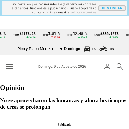
Este portal emplea cookies internas y de terceros con fines
estadísticos, funcionales y publicitarios. Puede aceptarlas o
CONTINUAR
consultar más en nuestra
politica de cookies
 %
$4178,23
5,81 %
12,48 %
$386,1273
TRM
IPC
DTF
UVR
SM
Cintillo
.10
▲ 0.42
▼ 0.12
▲ 0.05
▲ 0.03
de
Pico y Placa Medellín
Domingo
no
no
indicadores
económicos
menu
person
search
Domingo
, 9 de Agosto de 2026
Colombia
Opinión
No se aprovecharon las bonanzas y ahora los tiempos
de crisis se prolongan
Publicado