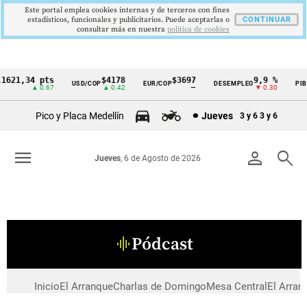
Este portal emplea cookies internas y de terceros con fines
estadísticos, funcionales y publicitarios. Puede aceptarlas o
CONTINUAR
consultar más en nuestra
politica de cookies
1621,34 pts
$4178
$3697
9,9 %
2
USD/COP
EUR/COP
DESEMPLEO
PIB
Cintillo
▲ 0.67
▲ 0.42
—
▼ 0.30
de
Pico y Placa Medellín
Jueves
3 y 6
3 y 6
indicadores
económicos
menu
person
search
Jueves
, 6 de Agosto de 2026
Colombia
Pódcast
graphic_eq
Inicio
El Arranque
Charlas de Domingo
Mesa Central
El Arran