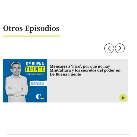
Otros Episodios
arrow_forward_ios
arrow_forward_ios
Mensajes a ‘Fico’, por qué no hay
MinCultura y los secretos del poder en
De Buena Fuente
play_arrow