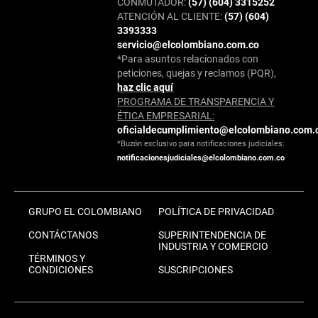
CONMUTADOR:
(57) (604) 3315252
ATENCIÓN AL CLIENTE:
(57) (604)
3393333
servicio@elcolombiano.com.co
*Para asuntos relacionados con
peticiones, quejas y reclamos (PQR),
haz clic aquí
PROGRAMA DE TRANSPARENCIA Y
ÉTICA EMPRESARIAL:
oficialdecumplimiento@elcolombiano.com.
*Buzón exclusivo para notificaciones judiciales:
notificacionesjudiciales@elcolombiano.com.co
GRUPO EL COLOMBIANO
POLÍTICA DE PRIVACIDAD
CONTÁCTANOS
SUPERINTENDENCIA DE
INDUSTRIA Y COMERCIO
TÉRMINOS Y
CONDICIONES
SUSCRIPCIONES