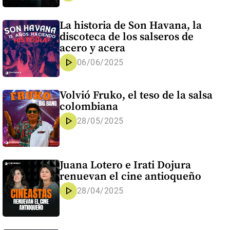
La historia de Son Havana, la
discoteca de los salseros de
acero y acera
play_arrow
06/06/2025
Volvió Fruko, el teso de la salsa
colombiana
play_arrow
28/05/2025
Juana Lotero e Irati Dojura
renuevan el cine antioqueño
play_arrow
28/04/2025