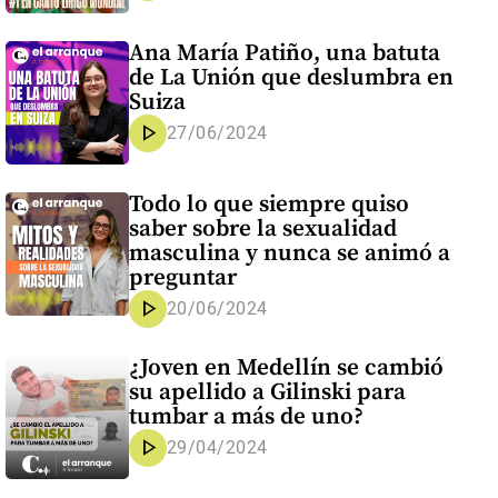
Ana María Patiño, una batuta
de La Unión que deslumbra en
Suiza
play_arrow
27/06/2024
Todo lo que siempre quiso
saber sobre la sexualidad
masculina y nunca se animó a
preguntar
play_arrow
20/06/2024
¿Joven en Medellín se cambió
su apellido a Gilinski para
tumbar a más de uno?
play_arrow
29/04/2024