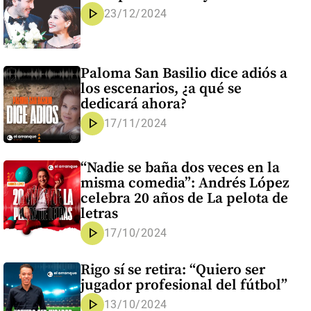
play_arrow
23/12/2024
Paloma San Basilio dice adiós a
los escenarios, ¿a qué se
dedicará ahora?
play_arrow
17/11/2024
“Nadie se baña dos veces en la
misma comedia”: Andrés López
celebra 20 años de La pelota de
letras
play_arrow
17/10/2024
Rigo sí se retira: “Quiero ser
jugador profesional del fútbol”
play_arrow
13/10/2024