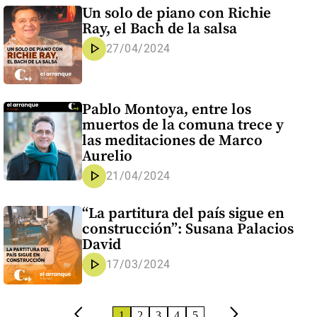
Un solo de piano con Richie
Ray, el Bach de la salsa
play_arrow
27/04/2024
Pablo Montoya, entre los
muertos de la comuna trece y
las meditaciones de Marco
Aurelio
play_arrow
21/04/2024
“La partitura del país sigue en
construcción”: Susana Palacios
David
play_arrow
17/03/2024
arrow_back_ios
arrow_forward_ios
1
2
3
4
5