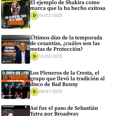
El ejemplo de Shakira como
marca que la ha hecho exitosa
play_arrow
16/02/2025
Últimos días de la temporada
de cesantías, ¿cuáles son las
metas de Protección?
play_arrow
12/02/2025
Los Pleneros de la Cresta, el
grupo que llevó la tradición al
disco de Bad Bunny
play_arrow
24/01/2025
Así fue el paso de Sebastián
Yatra por Broadway