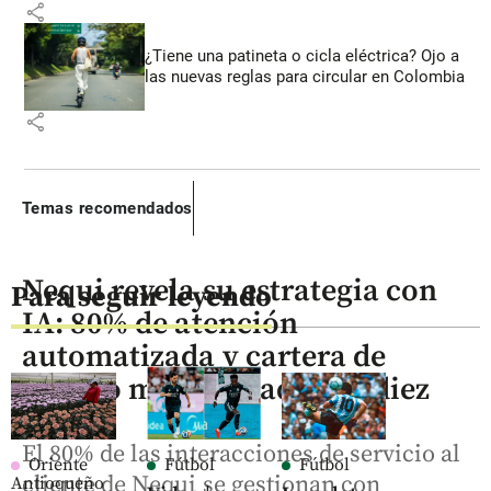
share
¿Tiene una patineta o cicla eléctrica? Ojo a
las nuevas reglas para circular en Colombia
share
Temas recomendados
Nequi revela su estrategia con
Para seguir leyendo
IA: 80% de atención
automatizada y cartera de
crédito multiplicada por diez
El 80% de las interacciones de servicio al
Oriente
Fútbol
Fútbol
cliente de Nequi se gestionan con
Antioqueño