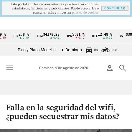
Este portal emplea cookies internas y de terceros con fines
estadísticos, funcionales y publicitarios. Puede aceptarlas o
CONTINUAR
consultar más en nuestra
politica de cookies
2,8 %
$4178,23
5,81 %
12,48 %
$386,12
PIB
TRM
IPC
DTF
UVR
Cintillo
▲ 0.10
▲ 0.42
▼ 0.12
▲ 0.05
▲ 0
de
Pico y Placa Medellín
Domingo
no
no
indicadores
económicos
menu
person
search
Domingo
, 9 de Agosto de 2026
Colombia
Falla en la seguridad del wifi,
¿pueden secuestrar mis datos?