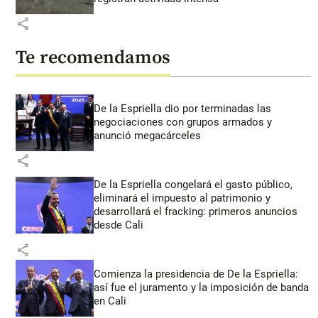
share
Te recomendamos
De la Espriella dio por terminadas las
negociaciones con grupos armados y
anunció megacárceles
share
De la Espriella congelará el gasto público,
eliminará el impuesto al patrimonio y
desarrollará el fracking: primeros anuncios
desde Cali
share
Comienza la presidencia de De la Espriella:
así fue el juramento y la imposición de banda
en Cali