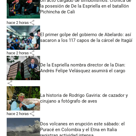
Un acto cargado de simbolismos: crónica de
la posesión de De la Espriella en el batallón
Pichincha de Cali
share
hace 2 horas
El primer golpe del gobierno de Abelardo: así
sacaron a los 117 capos de la cárcel de Itagüí
share
hace 2 horas
De la Espriella nombra director de la Dian:
Andrés Felipe Velásquez asumirá el cargo
share
La historia de Rodrigo Gaviria: de cazador y
cirujano a fotógrafo de aves
share
hace 2 horas
Dos volcanes en erupción este sábado: el
Puracé en Colombia y el Etna en Italia
registran actividad intensa