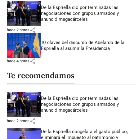
De la Espriella dio por terminadas las
negociaciones con grupos armados y
anunció megacárceles
share
hace 2 horas
10 claves del discurso de Abelardo de la
Espriella al asumir la Presidencia
share
hace 4 horas
Te recomendamos
De la Espriella dio por terminadas las
negociaciones con grupos armados y
anunció megacárceles
share
hace 2 horas
De la Espriella congelará el gasto público,
eliminará el impuesto al patrimonio y