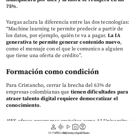
75%
.
Vargas aclara la diferencia entre las dos tecnologías:
“Machine learning te permite predecir a partir de
los datos, por ejemplo, quién te va a pagar.
La IA
generativa te permite generar contenido nuevo
,
como el mensaje con el que le comunico a alguien
que tiene una oferta de crédito”.
Formación como condición
Para Cristancho, cerrar la brecha del 63% de
empresas colombianas que
tienen dificultades para
atraer talento digital requiere democratizar el
conocimiento
.
AWS ofrece programas gratuitos como AI University
person
graphic_eq
play_arrow
photo_camera
account_circle
y AWS Entrena, orientados tanto a perfiles técnicos
como no técnicos. “No solamente las personas
Mi Perfil
Pódcast
Reportajes gráficos
Videos
Suscríbete