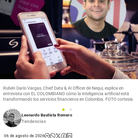
Mundo
Han muerto
más de 300
niños por
ébola en
República
Democrática
del Congo
share
Rubén Darío Vargas, Chief Data & AI Officer de Nequi, explica en
entrevista con EL COLOMBIANO cómo la inteligencia artificial está
transformando los servicios financieros en Colombia. FOTO cortesía
1
2
Leonardo Bautista Romero
Tendencias
06 de agosto de 2026