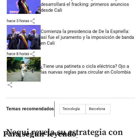
desarrollará el fracking: primeros anuncios
desde Cali
share
hace 3 horas
Comienza la presidencia de De la Espriella:
así fue el juramento y la imposición de banda
en Cali
share
hace 8 horas
¿Tiene una patineta o cicla eléctrica? Ojo a
las nuevas reglas para circular en Colombia
share
Temas recomendados
Tecnología
Barcelona
Nequi revela su estrategia con
Para seguir leyendo