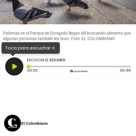
Palomas en el Parque de Envigado llegan allí buscando alimento que
algunas personas también les tiran. Foto: EL COLOMBIANO
×
Toca para escuchar
ESCUCHA EL RESUMEN
Tiempo transcurrido: 0 segundos
Du
00:00
00:46
El Colombiano