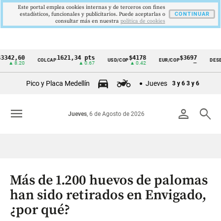
Este portal emplea cookies internas y de terceros con fines
estadísticos, funcionales y publicitarios. Puede aceptarlas o
CONTINUAR
consultar más en nuestra
politica de cookies
,60
1621,34 pts
$4178
$3697
COLCAP
USD/COP
EUR/COP
DESEMPLE
Cintillo
.20
▲ 0.67
▲ 0.42
—
de
Pico y Placa Medellín
Jueves
3 y 6
3 y 6
indicadores
económicos
menu
person
search
Jueves
, 6 de Agosto de 2026
Colombia
Más de 1.200 huevos de palomas
han sido retirados en Envigado,
¿por qué?