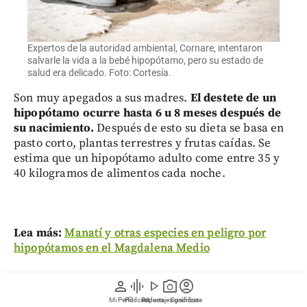
Expertos de la autoridad ambiental, Cornare, intentaron
salvarle la vida a la bebé hipopótamo, pero su estado de
salud era delicado. Foto: Cortesía.
Son muy apegados a sus madres.
El destete de un
hipopótamo ocurre hasta 6 u 8 meses después de
su nacimiento.
Después de esto su dieta se basa en
pasto corto, plantas terrestres y frutas caídas. Se
estima que un hipopótamo adulto come entre 35 y
40 kilogramos de alimentos cada noche.
Lea más:
Manatí y otras especies en peligro por
hipopótamos en el Magdalena Medio
Las hembras se aíslan del grupo durante el parto y
person
graphic_eq
play_arrow
photo_camera
account_circle
permanecen solas con su cría entre 10 y 14 días —e
Mi Perfil
Pódcast
Reportajes gráficos
Videos
Suscríbete