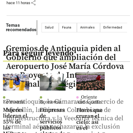
share
hace 11 horas
Temas
Salud
Fauna
Animales
Enfermedad
a
recomendados
Gremios de Antioquia piden al
Para seguir leyendo
Gobierno que ampliación del
Aeropuerto José María Córdova
sea Proyecto de Interés
Nacional Estratégico
Oriente
Proantioquia, la Cámara de Comercio de
Economía
Economía
Antioqueño
Medellín, la Cámara Colombiana de
Mujeres
Empresas
Flores que
lideran el
de
cruzan el
Infraestructura y la Veeduría Técnica del
55% de
servicios
cielo: así
terminal aéreo rechazaron la exclusión
las
públicos
es el