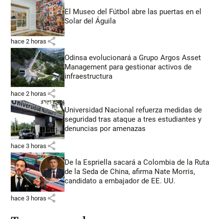
El Museo del Fútbol abre las puertas en el
Solar del Águila
share
hace 2 horas
Odinsa evolucionará a Grupo Argos Asset
Management para gestionar activos de
infraestructura
share
hace 2 horas
Universidad Nacional refuerza medidas de
seguridad tras ataque a tres estudiantes y
denuncias por amenazas
share
hace 3 horas
De la Espriella sacará a Colombia de la Ruta
de la Seda de China, afirma Nate Morris,
candidato a embajador de EE. UU.
share
hace 3 horas