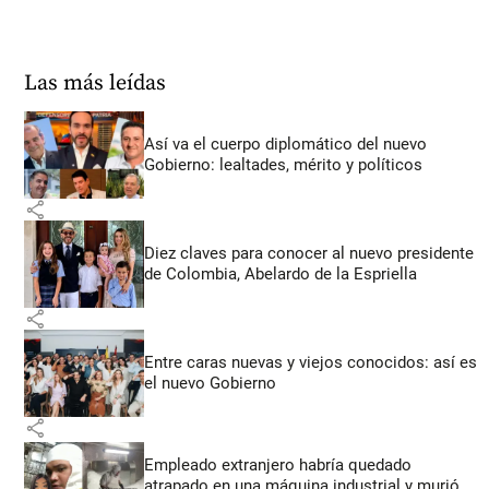
Las más leídas
Así va el cuerpo diplomático del nuevo
Gobierno: lealtades, mérito y políticos
share
Diez claves para conocer al nuevo presidente
de Colombia, Abelardo de la Espriella
share
Entre caras nuevas y viejos conocidos: así es
el nuevo Gobierno
share
Empleado extranjero habría quedado
atrapado en una máquina industrial y murió