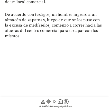
de un local comercial.
De acuerdo con testigos, un hombre ingresó a un
almacén de zapatos y, luego de que se los puso con
la excusa de medírselos, comenzó a correr hacia las
afueras del centro comercial para escapar con los
mismos.
person
graphic_eq
play_arrow
photo_camera
account_circle
Mi Perfil
Pódcast
Reportajes gráficos
Videos
Suscríbete