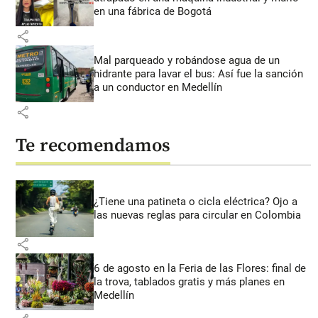
en una fábrica de Bogotá
share
Mal parqueado y robándose agua de un
hidrante para lavar el bus: Así fue la sanción
a un conductor en Medellín
share
Te recomendamos
¿Tiene una patineta o cicla eléctrica? Ojo a
las nuevas reglas para circular en Colombia
share
6 de agosto en la Feria de las Flores: final de
la trova, tablados gratis y más planes en
Medellín