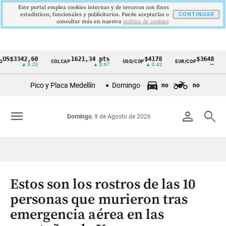
Este portal emplea cookies internas y de terceros con fines
estadísticos, funcionales y publicitarios. Puede aceptarlas o
CONTINUAR
consultar más en nuestra
politica de cookies
342,60
1621,34 pts
$4178
$3648
COLCAP
USD/COP
EUR/COP
DESEM
Cintillo
▲ 8.20
▲ 0.67
▲ 0.42
—
de
Pico y Placa Medellín
Domingo
no
no
indicadores
económicos
menu
person
search
Domingo
, 9 de Agosto de 2026
Colombia
Estos son los rostros de las 10
personas que murieron tras
emergencia aérea en las