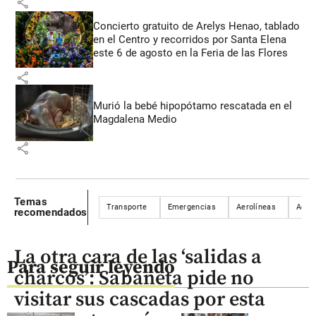
share
Concierto gratuito de Arelys Henao, tablado
en el Centro y recorridos por Santa Elena
este 6 de agosto en la Feria de las Flores
share
Murió la bebé hipopótamo rescatada en el
Magdalena Medio
share
Temas
Transporte
Emergencias
Aerolíneas
Aeron
recomendados
La otra cara de las ‘salidas a
Para seguir leyendo
charcos’: Sabaneta pide no
visitar sus cascadas por esta