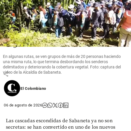
Columnistas
El
gobierno
más
corrupto:
el legado
de
Gustavo
En algunas rutas, se ven grupos de más de 20 personas haciendo
Petro
una misma ruta, lo que termina desbordando los senderos
delimitados y deteriorando la cobertura vegetal. Foto: captura del
video de la Alcaldía de Sabaneta.
share
El Colombiano
06 de agosto de 2026
Las cascadas escondidas de Sabaneta ya no son
secretas: se han convertido en uno de los nuevos