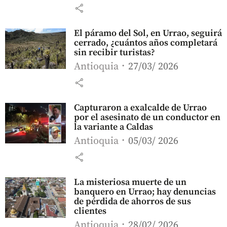
share
El páramo del Sol, en Urrao, seguirá
cerrado, ¿cuántos años completará
sin recibir turistas?
Antioquia
27/03/ 2026
share
Capturaron a exalcalde de Urrao
por el asesinato de un conductor en
la variante a Caldas
Antioquia
05/03/ 2026
share
La misteriosa muerte de un
banquero en Urrao; hay denuncias
de pérdida de ahorros de sus
clientes
Antioquia
28/02/ 2026