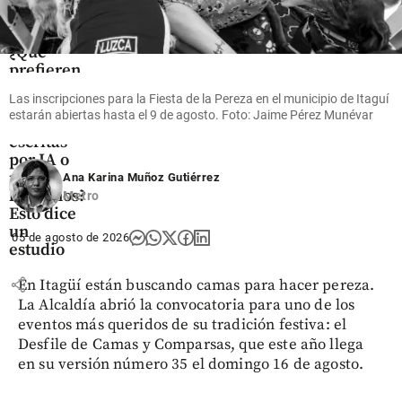
Tecnología
¿Qué
prefieren
los
Las inscripciones para la Fiesta de la Pereza en el municipio de Itaguí
lectores,
estarán abiertas hasta el 9 de agosto. Foto: Jaime Pérez Munévar
historias
escritas
por IA o
por
Ana Karina Muñoz Gutiérrez
humanos?
Metro
Esto dice
un
05 de agosto de 2026
estudio
share
En Itagüí están buscando camas para hacer pereza.
La Alcaldía abrió la convocatoria para uno de los
eventos más queridos de su tradición festiva: el
Desfile de Camas y Comparsas, que este año llega
en su versión número 35 el domingo 16 de agosto.