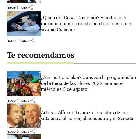
share
hace 1 hora
¿Quién era César Gastélum? El influencer
mexicano murió durante una transmisión en
vivo en Culiacán
share
hace 2 horas
Te recomendamos
¿Aún no tiene plan? Conozca la programación
de la Feria de las Flores 2026 para este
miércoles 5 de agosto
share
hace 4 horas
Adiós a Alfonso Lizarazo: los hitos de una
vida entre el humor, el secuestro y el Senado
share
hace 6 horas