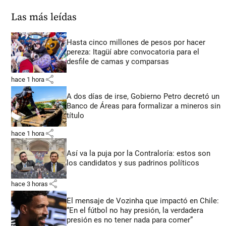
Las más leídas
Hasta cinco millones de pesos por hacer
pereza: Itagüí abre convocatoria para el
desfile de camas y comparsas
share
hace 1 hora
A dos días de irse, Gobierno Petro decretó un
Banco de Áreas para formalizar a mineros sin
título
share
hace 1 hora
Así va la puja por la Contraloría: estos son
los candidatos y sus padrinos políticos
share
hace 3 horas
El mensaje de Vozinha que impactó en Chile:
“En el fútbol no hay presión, la verdadera
presión es no tener nada para comer”