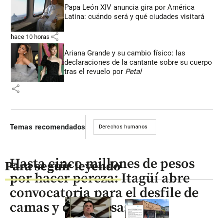
Papa León XIV anuncia gira por América
Latina: cuándo será y qué ciudades visitará
share
hace 10 horas
Ariana Grande y su cambio físico: las
declaraciones de la cantante sobre su cuerpo
tras el revuelo por
Petal
share
Temas recomendados
Derechos humanos
Hasta cinco millones de pesos
Para seguir leyendo
por hacer pereza: Itagüí abre
convocatoria para el desfile de
camas y comparsas