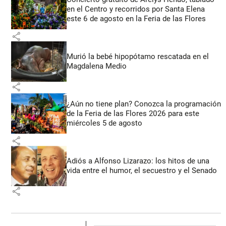
en el Centro y recorridos por Santa Elena
este 6 de agosto en la Feria de las Flores
share
Murió la bebé hipopótamo rescatada en el
Magdalena Medio
share
¿Aún no tiene plan? Conozca la programación
de la Feria de las Flores 2026 para este
miércoles 5 de agosto
share
Adiós a Alfonso Lizarazo: los hitos de una
vida entre el humor, el secuestro y el Senado
share