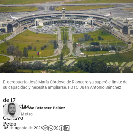
de 2026
a personas con
Leagues
sobrepeso
Cup
share
share
share
Colombia
Indagatoria
a Gloria
Arizabaleta
revive
El aeropuerto José María Córdova de Rionegro ya superó el límite de
su capacidad y necesita ampliarse. FOTO Juan Antonio Sánchez
dudas por
el archivo
de 17
denuncias
Jacobo Betancur Peláez
contra
Metro
Gustavo
Petro
06 de agosto de 2026