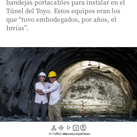
bandejas portacables para instalar en el
Túnel del Toyo. Estos equipos eran los
que “tuvo embodegados, por años, el
Invías”.
person
graphic_eq
play_arrow
photo_camera
account_circle
Mi Perfil
Pódcast
Reportajes gráficos
Videos
Suscríbete