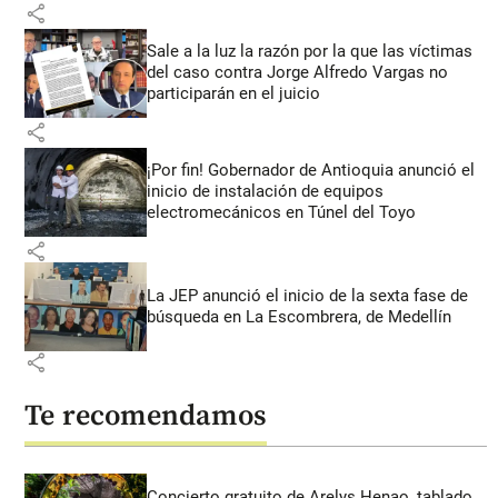
share
Sale a la luz la razón por la que las víctimas
del caso contra Jorge Alfredo Vargas no
participarán en el juicio
share
¡Por fin! Gobernador de Antioquia anunció el
inicio de instalación de equipos
electromecánicos en Túnel del Toyo
share
La JEP anunció el inicio de la sexta fase de
búsqueda en La Escombrera, de Medellín
share
Te recomendamos
Concierto gratuito de Arelys Henao, tablado