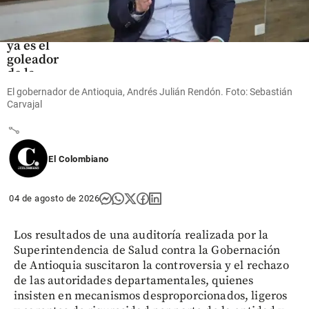
Messi
marcó
doblete y
ya es el
goleador
de la
Leagues
El gobernador de Antioquia, Andrés Julián Rendón. Foto: Sebastián
Cup
Carvajal
share
El Colombiano
04 de agosto de 2026
Los resultados de una auditoría realizada por la
Superintendencia de Salud contra la Gobernación
de Antioquia suscitaron la controversia y el rechazo
de las autoridades departamentales, quienes
insisten en mecanismos desproporcionados, ligeros