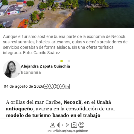
Aunque el turismo sostiene buena parte de la economía de Necoclí,
sus restaurantes, hoteles, artesanos, guías y demás prestadores de
servicios operaban de forma aislada, sin una oferta turística
integrada. Foto: Camilo Suárez
1
2
Alejandra Zapata Quinchía
Economía
04 de agosto de 2026
A orillas del mar Caribe,
Necoclí
, en el
Urabá
antioqueño
, avanza en la consolidación de una
modelo de turismo basado en el trabajo
colaborativo
. Lo que durante años fue un conjunto
person
graphic_eq
play_arrow
photo_camera
account_circle
de
pequeños negocios
que
operaban de manera
Mi Perfil
Pódcast
Reportajes gráficos
Videos
Suscríbete