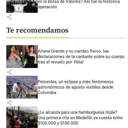
en la Bolsa de Valores? Así fue la histórica
operación
share
Te recomendamos
Ariana Grande y su cambio físico: las
declaraciones de la cantante sobre su cuerpo
tras el revuelo por
Petal
share
Perseidas, un eclipse y más fenómenos
astronómicos de agosto visibles desde
Colombia
share
¿Le alcanza para una hamburguesa triple?
Una primera cita en Medellín ya cuesta entre
$100.000 y $150.000