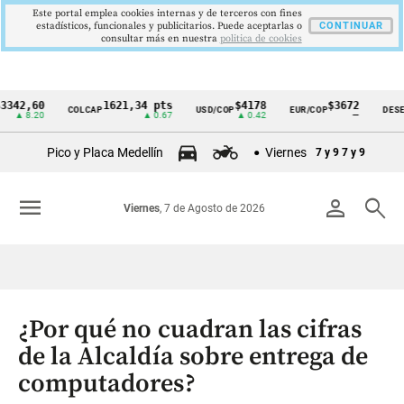
Este portal emplea cookies internas y de terceros con fines
estadísticos, funcionales y publicitarios. Puede aceptarlas o
CONTINUAR
consultar más en nuestra
politica de cookies
,60
1621,34 pts
$4178
$3672
COLCAP
USD/COP
EUR/COP
DESEMPLEO
Cintillo
.20
▲ 0.67
▲ 0.42
—
de
Pico y Placa Medellín
Viernes
7 y 9
7 y 9
indicadores
económicos
menu
person
search
Viernes
, 7 de Agosto de 2026
Colombia
¿Por qué no cuadran las cifras
de la Alcaldía sobre entrega de
computadores?