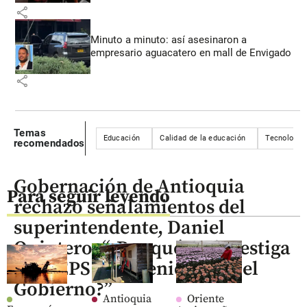
share
Minuto a minuto: así asesinaron a
empresario aguacatero en mall de Envigado
share
Temas
Educación
Calidad de la educación
Tecnología
recomendados
Gobernación de Antioquia
Para seguir leyendo
rechazó señalamientos del
superintendente, Daniel
Quintero: “¿Por qué no investiga
a las EPS intervenidas por el
Gobierno?”
Antioquia
Oriente