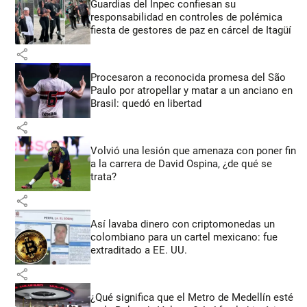
Guardias del Inpec confiesan su
responsabilidad en controles de polémica
fiesta de gestores de paz en cárcel de Itagüí
share
Procesaron a reconocida promesa del São
Paulo por atropellar y matar a un anciano en
Brasil: quedó en libertad
share
Volvió una lesión que amenaza con poner fin
a la carrera de David Ospina, ¿de qué se
trata?
share
Así lavaba dinero con criptomonedas
un
colombiano para un cartel mexicano: fue
extraditado a EE. UU.
share
¿Qué significa que el Metro de Medellín esté