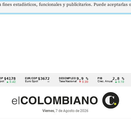
 fines estadísticos, funcionales y publicitarios. Puede aceptarlas
78
$3672
9,9 %
2,8 %
EUR/COP
DESEMPLEO
PIB
TRM
Euro Spot
Tasa Nacional
Crec. Anual
Tasa R
.42
—
▼ 0.30
▲ 0.10
Viernes
, 7 de Agosto de 2026