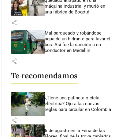
quedado atrapado en una
máquina industrial y murió en
una fábrica de Bogotá
share
Mal parqueado y robándose
agua de un hidrante para lavar el
bus: Así fue la sanción a un
conductor en Medellín
share
Te recomendamos
¿Tiene una patineta o cicla
eléctrica? Ojo a las nuevas
reglas para circular en Colombia
share
6 de agosto en la Feria de las
Flores: final de la trova, tablados