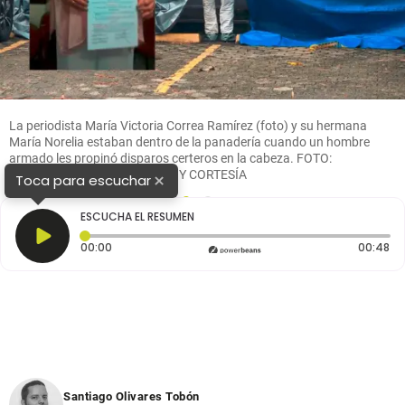
La periodista María Victoria Correa Ramírez (foto) y su hermana
María Norelia estaban dentro de la panadería cuando un hombre
armado les propinó disparos certeros en la cabeza. FOTO:
SANTIAGO OLIVARES TOBÓN Y CORTESÍA
×
Toca para escuchar
1
2
ESCUCHA EL RESUMEN
Tiempo transcurrido: 0 segundos
Du
00:00
00:48
Santiago Olivares Tobón