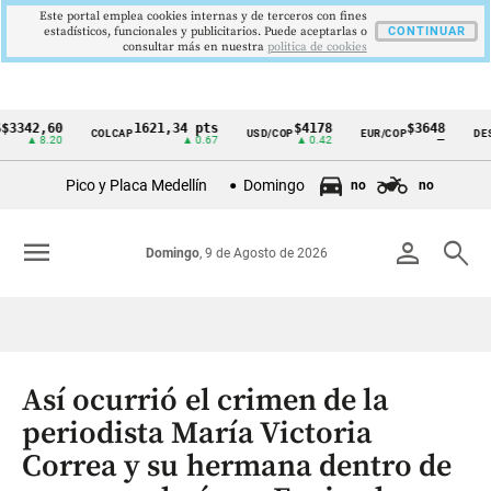
Este portal emplea cookies internas y de terceros con fines
estadísticos, funcionales y publicitarios. Puede aceptarlas o
CONTINUAR
consultar más en nuestra
politica de cookies
,60
1621,34 pts
$4178
$3648
COLCAP
USD/COP
EUR/COP
DESEMPLE
Cintillo
8.20
▲ 0.67
▲ 0.42
—
de
Pico y Placa Medellín
Domingo
no
no
indicadores
económicos
menu
person
search
Domingo
, 9 de Agosto de 2026
Colombia
Así ocurrió el crimen de la
periodista María Victoria
Correa y su hermana dentro de