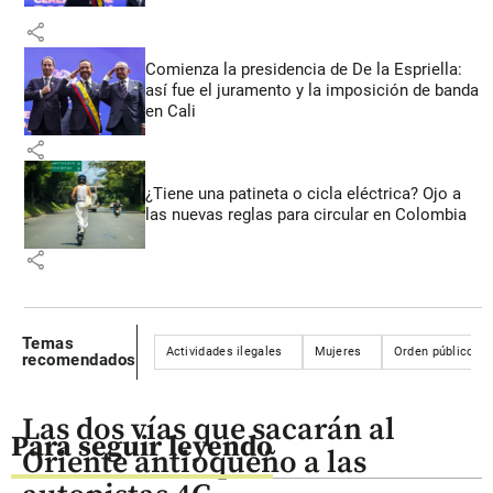
share
Comienza la presidencia de De la Espriella:
así fue el juramento y la imposición de banda
en Cali
share
¿Tiene una patineta o cicla eléctrica? Ojo a
las nuevas reglas para circular en Colombia
share
Temas
Actividades ilegales
Mujeres
Orden público
recomendados
Las dos vías que sacarán al
Para seguir leyendo
Oriente antioqueño a las