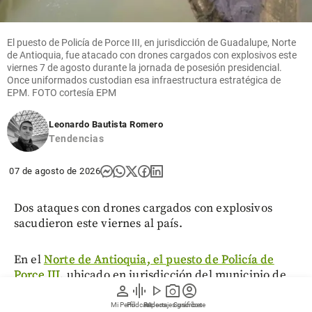
El puesto de Policía de Porce III, en jurisdicción de Guadalupe, Norte
de Antioquia, fue atacado con drones cargados con explosivos este
viernes 7 de agosto durante la jornada de posesión presidencial.
Once uniformados custodian esa infraestructura estratégica de
EPM. FOTO cortesía EPM
Leonardo Bautista Romero
Tendencias
07 de agosto de 2026
Dos ataques con drones cargados con explosivos
sacudieron este viernes al país.
En el
Norte de Antioquia, el puesto de Policía de
Porce III
, ubicado en jurisdicción del municipio de
person
graphic_eq
play_arrow
photo_camera
account_circle
Guadalupe, fue blanco de un hostigamiento en el
que
se escucharon entre dos y tres explosiones.
Mi Perfil
Pódcast
Reportajes gráficos
Videos
Suscríbete