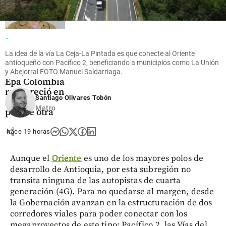
Entretenimiento
La idea de la vía La Ceja-La Pintada es que conecte al Oriente
¡Está muy
antioqueño con Pacífico 2, beneficiando a municipios como La Unión
cambiada!
y Abejorral FOTO Manuel Saldarriaga.
Epa Colombia
reapareció en
Santiago Olivares Tobón
redes y
Metro
parece otra
share
hace 19 horas
Aunque el
Oriente
es uno de los mayores polos de
desarrollo de Antioquia, por esta subregión no
transita ninguna de las autopistas de cuarta
generación (4G). Para no quedarse al margen, desde
la Gobernación avanzan en la estructuración de dos
corredores viales para poder conectar con los
megaproyectos de este tipo: Pacífico 2, las Vías del