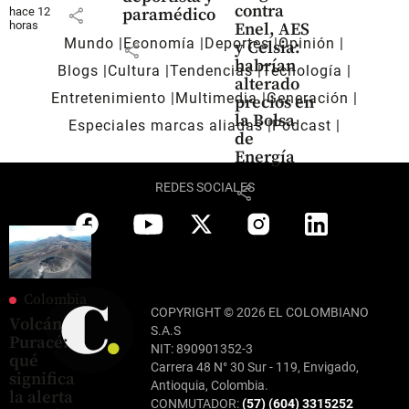
contra
paramédico
hace 12
share
horas
Enel, AES
Mundo
Economía
Deportes
Opinión
y Celsia:
share
habrían
Blogs
Cultura
Tendencias
Tecnología
alterado
Entretenimiento
Multimedia
Generación
precios en
la Bolsa
Especiales marcas aliadas
Pódcast
de
Energía
REDES SOCIALES
share
Colombia
COPYRIGHT © 2026 EL COLOMBIANO
Volcán
S.A.S
Puracé:
NIT: 890901352-3
qué
Carrera 48 N° 30 Sur - 119, Envigado,
significa
Antioquia, Colombia.
la alerta
CONMUTADOR:
(57) (604) 3315252