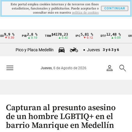
Este portal emplea cookies internas y de terceros con fines
estadísticos, funcionales y publicitarios. Puede aceptarlas o
CONTINUAR
consultar más en nuestra
politica de cookies
9,9 %
2,8 %
$4178,23
5,81 %
12,48 %
$
PIB
TRM
IPC
DTF
UVR
Cintillo
▼ 0.30
▲ 0.10
▲ 0.42
▼ 0.12
▲ 0.05
de
Pico y Placa Medellín
Jueves
3 y 6
3 y 6
indicadores
económicos
menu
person
search
Jueves
, 6 de Agosto de 2026
Colombia
Capturan al presunto asesino
de un hombre LGBTIQ+ en el
barrio Manrique en Medellín