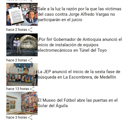
Sale a la luz la razón por la que las víctimas
del caso contra Jorge Alfredo Vargas no
participarán en el juicio
share
hace 2 horas
¡Por fin! Gobernador de Antioquia anunció el
inicio de instalación de equipos
electromecánicos en Túnel del Toyo
share
hace 2 horas
La JEP anunció el inicio de la sexta fase de
búsqueda en La Escombrera, de Medellín
share
hace 13 horas
El Museo del Fútbol abre las puertas en el
Solar del Águila
share
hace 3 horas