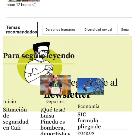
share
hace 12 horas
Temas
Derechos humanos
Diversidad sexual
Segurida
recomendados
Para seguir leyendo
Regístrate al
newsletter
Inicio
Deportes
Economía
Situación
¡Qué tesa!
SIC
de
Luisa
formula
seguridad
Pineda es
pliego de
en Cali
bombera,
cargos
deportista y