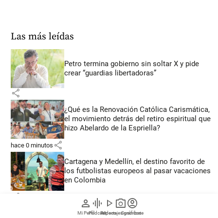
Las más leídas
Petro termina gobierno sin soltar X y pide
crear “guardias libertadoras”
share
¿Qué es la Renovación Católica Carismática,
el movimiento detrás del retiro espiritual que
hizo Abelardo de la Espriella?
share
hace 0 minutos
Cartagena y Medellín, el destino favorito de
los futbolistas europeos al pasar vacaciones
en Colombia
share
person
graphic_eq
play_arrow
photo_camera
account_circle
“Nos pidió perdón de rodillas”: el testimonio
Mi Perfil
Pódcast
Reportajes gráficos
Videos
Suscríbete