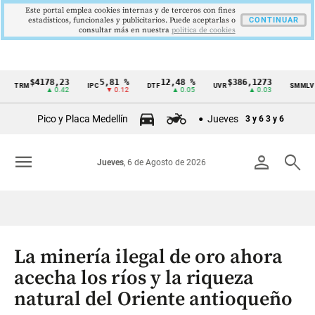
Este portal emplea cookies internas y de terceros con fines
estadísticos, funcionales y publicitarios. Puede aceptarlas o
CONTINUAR
consultar más en nuestra
politica de cookies
$4178,23
5,81 %
12,48 %
$386,1273
$1.750
IPC
DTF
UVR
SMMLV
Cintillo
▲ 0.42
▼ 0.12
▲ 0.05
▲ 0.03
de
Pico y Placa Medellín
Jueves
3 y 6
3 y 6
indicadores
económicos
menu
person
search
Jueves
, 6 de Agosto de 2026
Colombia
La minería ilegal de oro ahora
acecha los ríos y la riqueza
natural del Oriente antioqueño