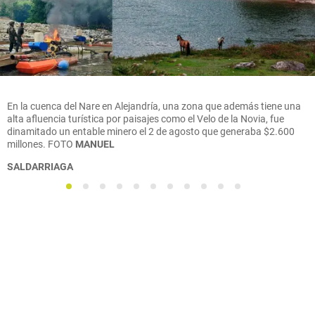
En la cuenca del Nare en Alejandría, una zona que además tiene una
alta afluencia turística por paisajes como el Velo de la Novia, fue
dinamitado un entable minero el 2 de agosto que generaba $2.600
millones.
FOTO
MANUEL
SALDARRIAGA
1
2
3
4
5
6
7
8
9
10
11