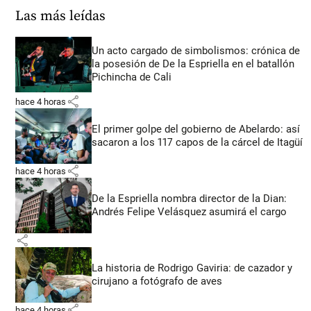
Las más leídas
Un acto cargado de simbolismos: crónica de
la posesión de De la Espriella en el batallón
Pichincha de Cali
share
hace 4 horas
El primer golpe del gobierno de Abelardo: así
sacaron a los 117 capos de la cárcel de Itagüí
share
hace 4 horas
De la Espriella nombra director de la Dian:
Andrés Felipe Velásquez asumirá el cargo
share
La historia de Rodrigo Gaviria: de cazador y
cirujano a fotógrafo de aves
share
hace 4 horas