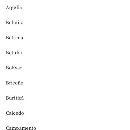
Argelia
Belmira
Betania
Betulia
Bolívar
Briceño
Buriticá
Caicedo
Campamento