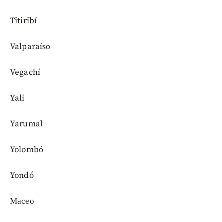
Titiribí
Valparaíso
Vegachí
Yali
Yarumal
Yolombó
Yondó
Масео