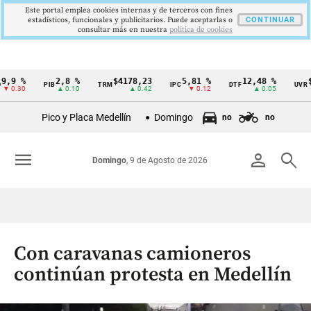
Este portal emplea cookies internas y de terceros con fines
estadísticos, funcionales y publicitarios. Puede aceptarlas o
CONTINUAR
consultar más en nuestra
politica de cookies
 %
2,8 %
$4178,23
5,81 %
12,48 %
$386
PIB
TRM
IPC
DTF
UVR
Cintillo
30
▲ 0.10
▲ 0.42
▼ 0.12
▲ 0.05
de
Pico y Placa Medellín
Domingo
no
no
indicadores
económicos
menu
person
search
Domingo
, 9 de Agosto de 2026
Colombia
Con caravanas camioneros
continúan protesta en Medellín