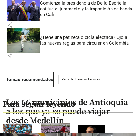
Comienza la presidencia de De la Espriella:
así fue el juramento y la imposición de banda
en Cali
share
¿Tiene una patineta o cicla eléctrica? Ojo a
las nuevas reglas para circular en Colombia
share
Temas recomendados
Paro de transportadores
Los 66 municipios de Antioquia
Para seguir leyendo
a los que ya se puede viajar
desde Medellín