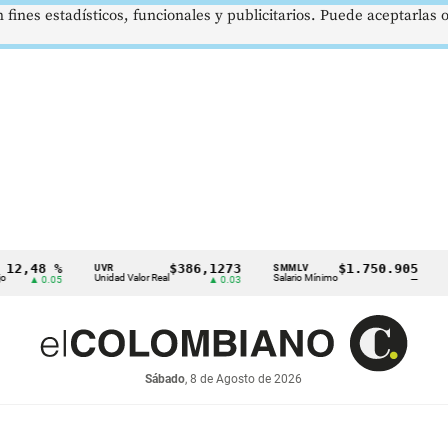
 fines estadísticos, funcionales y publicitarios. Puede aceptarlas
8 %
$386,1273
$1.750.905
UVR
SMMLV
BRENT
Unidad Valor Real
Salario Mínimo
Petróleo
 0.05
▲ 0.03
—
Sábado
, 8 de Agosto de 2026