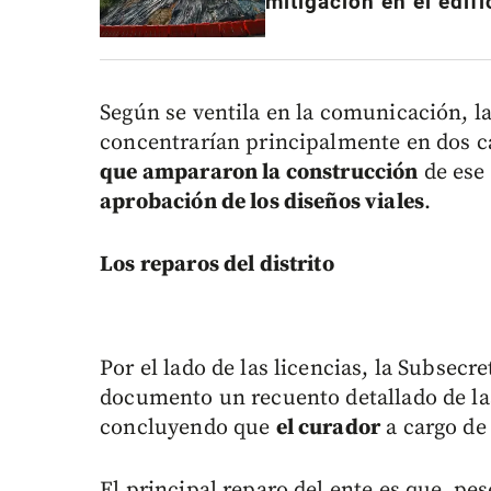
mitigación en el edif
Según se ventila en la comunicación, la
concentrarían principalmente en dos 
que ampararon la construcción
de ese
aprobación de los diseños viales
.
Los reparos del distrito
Por el lado de las licencias, la Subsecr
documento un recuento detallado de las
concluyendo que
el curador
a cargo de 
El principal reparo del ente es que, pe