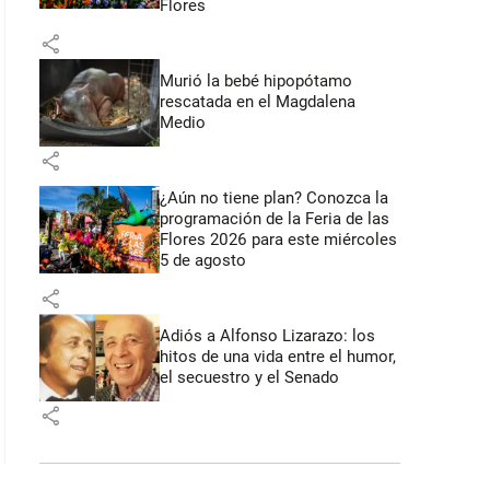
Flores
share
Murió la bebé hipopótamo
rescatada en el Magdalena
Medio
share
¿Aún no tiene plan? Conozca la
programación de la Feria de las
Flores 2026 para este miércoles
5 de agosto
share
Adiós a Alfonso Lizarazo: los
hitos de una vida entre el humor,
el secuestro y el Senado
share